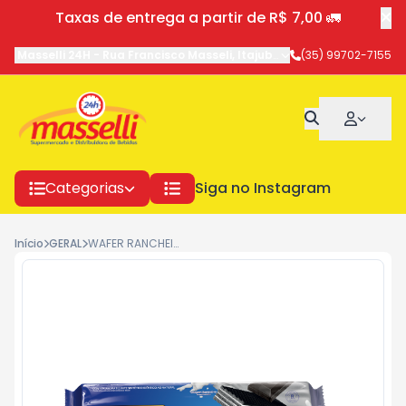
Taxas de entrega a partir de R$ 7,00 🚛
Masselli 24H
-
Rua Francisco Masseli
,
Itajubá
-
MG
(35) 99702-7155
Categorias
Siga no Instagram
Início
GERAL
WAFER RANCHEIRO BAUNILHA 78G