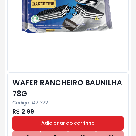
WAFER RANCHEIRO BAUNILHA
78G
Código: #
21322
R$ 2,99
Adicionar ao carrinho
Subtotal:
R$ 0