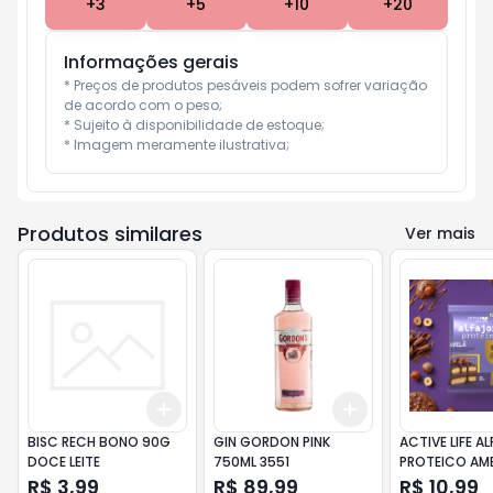
+
3
+
5
+
10
+
20
Informações gerais
* Preços de produtos pesáveis podem sofrer variação 
de acordo com o peso;

* Sujeito à disponibilidade de estoque;

* Imagem meramente ilustrativa;
Produtos similares
Ver mais
Add
Add
+
3
+
5
+
10
+
3
+
5
+
10
BISC RECH BONO 90G
GIN GORDON PINK
ACTIVE LIFE A
DOCE LEITE
750ML 3551
PROTEICO AM
12X50G
R$ 3,99
R$ 89,99
R$ 10,99