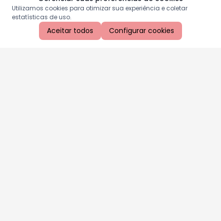
Utilizamos cookies para otimizar sua experiência e coletar
estatísticas de uso.
Aceitar todos
Configurar cookies
Aproveite as nossas promoções!
Cadastre seu e-mail e receba ofertas exclusivas.