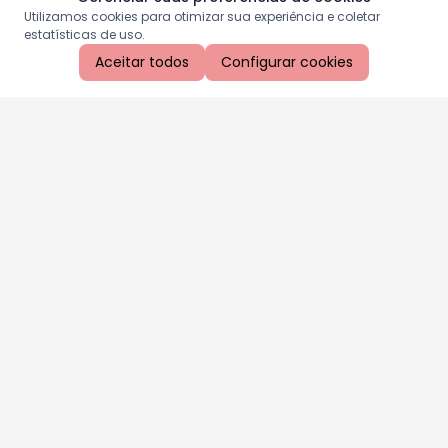
Utilizamos cookies para otimizar sua experiência e coletar
estatísticas de uso.
Aceitar todos
Configurar cookies
Aproveite as nossas promoções!
Cadastre seu e-mail e receba ofertas exclusivas.