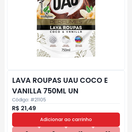
LAVA ROUPAS UAU COCO E
VANILLA 750ML UN
Código: #
21105
R$ 21,49
Adicionar ao carrinho
Subtotal:
R$ 0