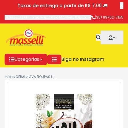
Taxas de entrega a partir de R$ 7,00 🚛
Masselli 24H
-
Rua Francisco Masseli
,
Itajubá
-
MG
(35) 99702-7155
Categorias
Siga no Instagram
Início
GERAL
LAVA ROUPAS UAU COCO E VANILLA 750ML UN