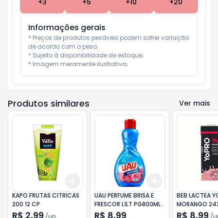
+
3
+
5
+
10
+
20
Informações gerais
* Preços de produtos pesáveis podem sofrer variação 
de acordo com o peso;

* Sujeito à disponibilidade de estoque;

* Imagem meramente ilustrativa;
Produtos similares
Ver mais
Add
Add
+
3
+
5
+
10
+
3
+
5
+
10
KAPO FRUTAS CITRICAS
UAU PERFUME BRISA E
BEB LACTEA 
200 12 CP
FRESCOR L1LT PG800ML .
MORANGO 24
R$ 2,99
R$ 8,99
R$ 8,99
/
un
/
u