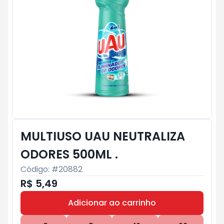
MULTIUSO UAU NEUTRALIZA
ODORES 500ML .
Código: #
20882
R$ 5,49
Adicionar ao carrinho
Subtotal:
R$ 0