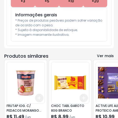
+
3
+
5
+
10
+
20
Informações gerais
* Preços de produtos pesáveis podem sofrer variação 
de acordo com o peso;

* Sujeito à disponibilidade de estoque;

* Imagem meramente ilustrativa;
Produtos similares
Ver mais
Add
Add
+
3
+
5
+
10
+
3
+
5
+
10
FRUTAP IOG. C/
CHOC TABL GAROTO
ACTIVE LIFE A
PEDACOS MORANGO
80G BRANCO
PROTEICO AM
COPO 450G
12X50G
R$ 11,49
R$ 8,99
R$ 10,99
/
un
/
un