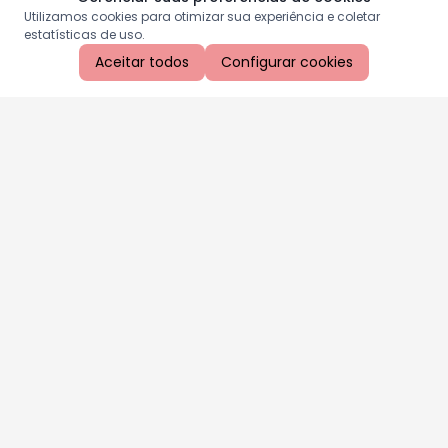
Utilizamos cookies para otimizar sua experiência e coletar
estatísticas de uso.
Aceitar todos
Configurar cookies
Aproveite as nossas promoções!
Cadastre seu e-mail e receba ofertas exclusivas.