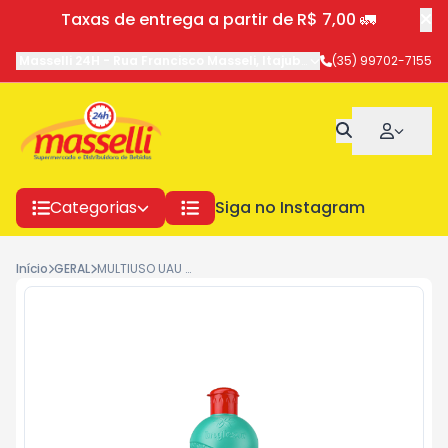
Taxas de entrega a partir de R$ 7,00 🚛
Masselli 24H
-
Rua Francisco Masseli
,
Itajubá
-
MG
(35) 99702-7155
Categorias
Siga no Instagram
Início
GERAL
MULTIUSO UAU NEUTRALIZA ODORES 500ML .