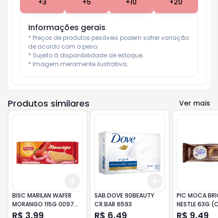
+
3
+
5
+
10
+
20
Informações gerais
* Preços de produtos pesáveis podem sofrer variação 
de acordo com o peso;

* Sujeito à disponibilidade de estoque;

* Imagem meramente ilustrativa;
Produtos similares
Ver mais
Add
Add
+
3
+
5
+
10
+
3
+
5
+
10
BISC MARILAN WAFER
SAB.DOVE 90BEAUTY
PIC MOCA BRI
MORANGO 115G 0097
CR.BAR 6593
NESTLE 63G (
UN
R$ 3,99
R$ 6,49
R$ 9,49