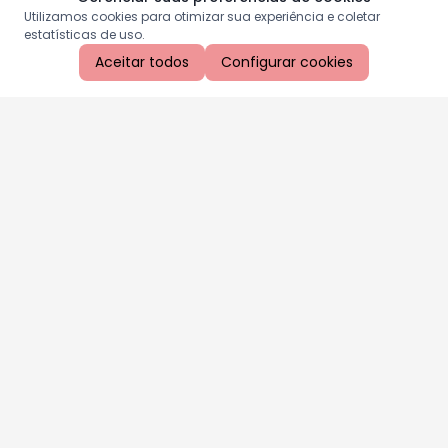
Utilizamos cookies para otimizar sua experiência e coletar
estatísticas de uso.
Aceitar todos
Configurar cookies
Aproveite as nossas promoções!
Cadastre seu e-mail e receba ofertas exclusivas.