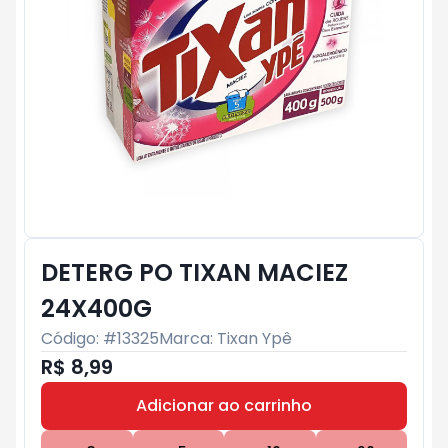
DETERG PO TIXAN MACIEZ
24X400G
Código: #
13325
Marca:
Tixan Ypê
R$ 8,99
Adicionar ao carrinho
Subtotal:
R$ 0