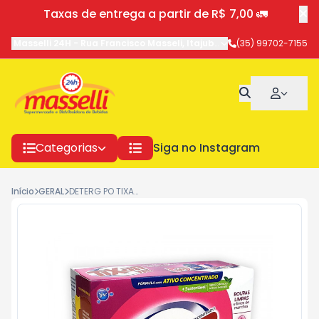
Taxas de entrega a partir de R$ 7,00 🚛
Masselli 24H
-
Rua Francisco Masseli
,
Itajubá
-
MG
(35) 99702-7155
Categorias
Siga no Instagram
Início
GERAL
DETERG PO TIXAN MACIEZ 24X400G