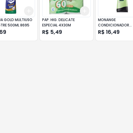
Add
Add
10
+
3
+
5
+
10
+
3
+
5
+
10
EJA GOLD MULTIUSO
PAP. HIG. DELICATE
MONANGE
TRE 500ML 8695
ESPECIAL 4X30M
CONDICIONADOR
DETOXTERAPIA 325
,69
R$ 5,49
R$ 16,49
R4053