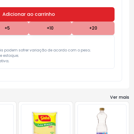
Adicionar ao carrinho
Subtotal:
R$ 0,00
+
5
+
10
+
20
eis podem sofrer variação de acordo com o peso;

e estoque;

tiva;
Ver mais