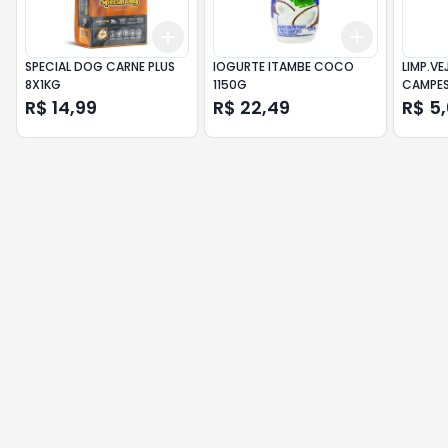
Add
Add
+
3
+
5
+
10
+
3
+
5
+
SPECIAL DOG CARNE PLUS
IOGURTE ITAMBE COCO
LIMP.V
8X1KG
1150G
CAMPES
R$ 14,99
R$ 22,49
R$ 5