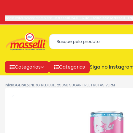
Você está navegando em:
Masselli 24H
-
Rua Francisco Masseli
,
Ita
Categorias
Categorias
Siga no Instagra
Início
GERAL
ENERG RED BULL 250ML SUGAR FREE FRUTAS VERM