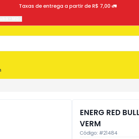
Taxas de entrega a partir de R$ 7,00 🚛
jubá
-
MG
m
ENERG RED BUL
VERM
Código: #
21484