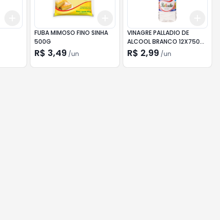
Add
Add
Add
+
3
+
5
+
10
+
3
+
5
+
10
+
3
FUBA MIMOSO FINO SINHA
VINAGRE PALLADIO DE
500G
ALCOOL BRANCO 12X750ML
ML
QTD. 3.00 CX
R$ 3,49
R$ 2,99
/
un
/
un