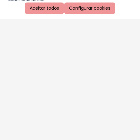
Aceitar todos
Configurar cookies
Aproveite as nossas promoções!
Cadastre seu e-mail e receba ofertas exclusivas.
QUERO RECEBER