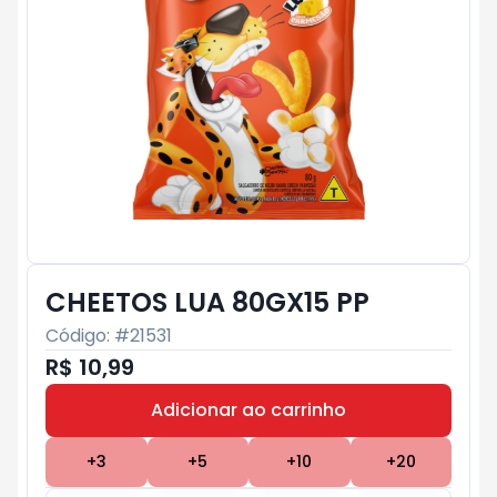
CHEETOS LUA 80GX15 PP
Código: #
21531
R$ 10,99
Adicionar ao carrinho
Subtotal:
R$ 0
+
3
+
5
+
10
+
20