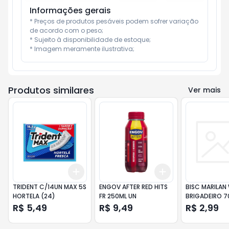
Informações gerais
* Preços de produtos pesáveis podem sofrer variação 
de acordo com o peso;

* Sujeito à disponibilidade de estoque;

* Imagem meramente ilustrativa;
Produtos similares
Ver mais
Add
Add
+
3
+
5
+
10
+
3
+
5
+
10
TRIDENT C/14UN MAX 5S
ENGOV AFTER RED HITS
BISC MARILAN
HORTELA (24)
FR 250ML UN
BRIGADEIRO 
UN
R$ 5,49
R$ 9,49
R$ 2,99