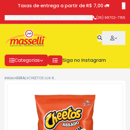
Taxas de entrega a partir de R$ 7,00 🚛
Masselli 24H
-
Rua Francisco Masseli
,
Itajubá
-
MG
(35) 99702-7155
Categorias
Siga no Instagram
Início
GERAL
CHEETOS LUA 80GX15 PP