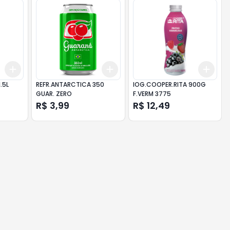
Add
Add
Add
+
3
+
5
+
10
+
3
+
5
+
10
+
3
.5L
REFR.ANTARCTICA 350
IOG.COOPER.RITA 900G
GUAR. ZERO
F.VERM 3775
R$ 3,99
R$ 12,49