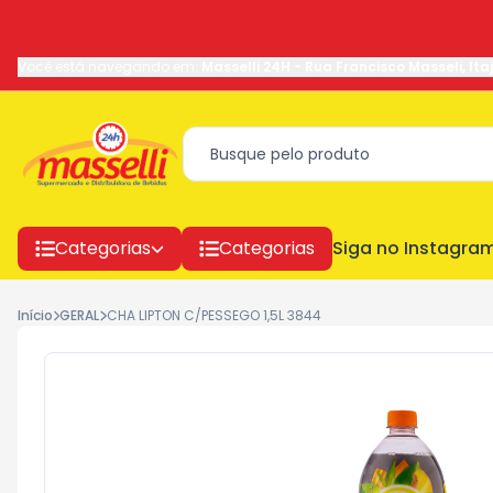
Você está navegando em:
Masselli 24H
-
Rua Francisco Masseli
,
Ita
Categorias
Categorias
Siga no Instagra
Início
GERAL
CHA LIPTON C/PESSEGO 1,5L 3844