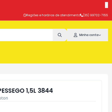
Regiões e horários de atendimento
(35) 99702-7155
Minha conta
ESSEGO 1,5L 3844
pton