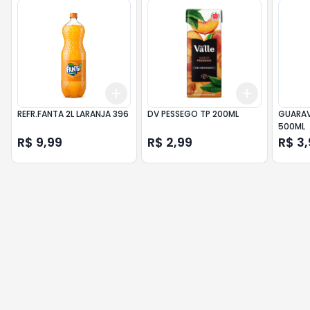
Add
Add
+
3
+
5
+
10
+
3
+
5
+
REFR.FANTA 2L LARANJA 396
DV PESSEGO TP 200ML
GUARAV
500ML
R$ 9,99
R$ 2,99
R$ 3,