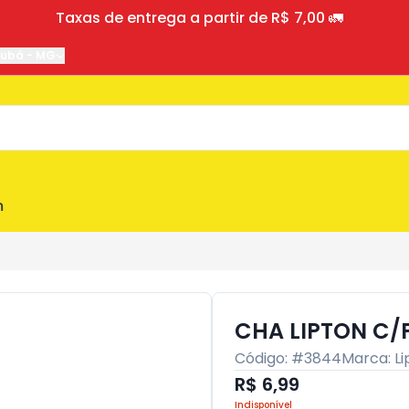
Taxas de entrega a partir de R$ 7,00 🚛
jubá
-
MG
m
CHA LIPTON C/P
Código: #
3844
Marca:
Li
R$ 6,99
Indisponível