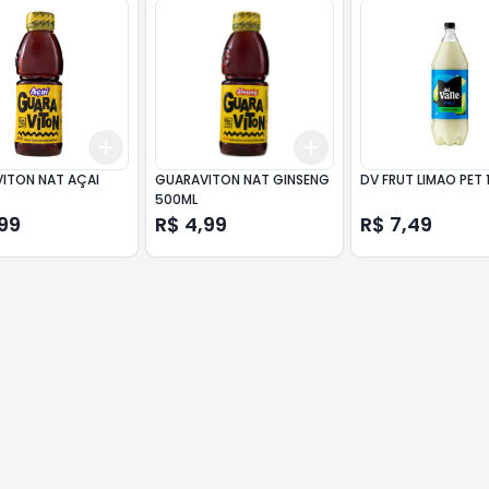
Add
Add
10
+
3
+
5
+
10
+
3
+
5
+
10
ITON NAT AÇAI
GUARAVITON NAT GINSENG
DV FRUT LIMAO PET 1
500ML
99
R$ 4,99
R$ 7,49