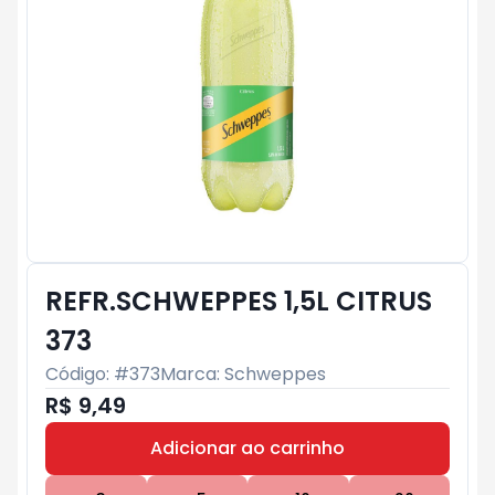
REFR.SCHWEPPES 1,5L CITRUS
373
Código: #
373
Marca:
Schweppes
R$ 9,49
Adicionar ao carrinho
Subtotal:
R$ 0