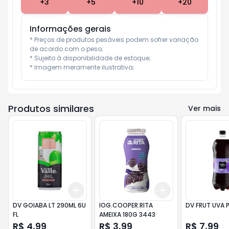
+
3
+
5
+
10
+
20
Informações gerais
* Preços de produtos pesáveis podem sofrer variação 
de acordo com o peso;

* Sujeito à disponibilidade de estoque;

* Imagem meramente ilustrativa;
Produtos similares
Ver mais
Add
Add
+
3
+
5
+
10
+
3
+
5
+
10
DV GOIABA LT 290ML 6U
IOG.COOPER.RITA
DV FRUT UVA P
FL
AMEIXA 180G 3443
R$ 4,99
R$ 3,99
R$ 7,99