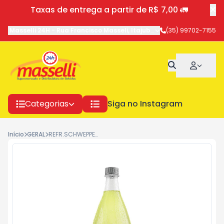
Taxas de entrega a partir de R$ 7,00 🚛
Masselli 24H
-
Rua Francisco Masseli
,
Itajubá
-
MG
(35) 99702-7155
Categorias
Siga no Instagram
Início
GERAL
REFR.SCHWEPPES 1,5L CITRUS 373