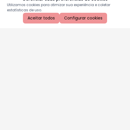
Utilizamos cookies para otimizar sua experiência e coletar
estatísticas de uso.
Aceitar todos
Configurar cookies
Aproveite as nossas promoções!
Cadastre seu e-mail e receba ofertas exclusivas.