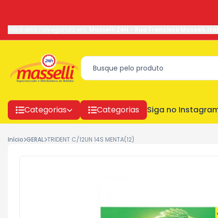
Você está navegando em:
Masselli 24H
-
Rua Francisco Masseli
,
Ita
Categorias
Categorias
Siga no Instagra
Início
GERAL
TRIDENT C/12UN 14S MENTA(12)