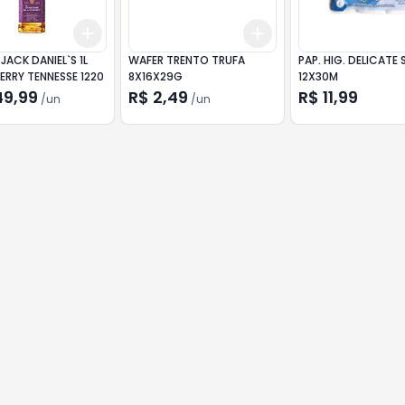
Add
Add
10
+
3
+
5
+
10
+
3
+
5
+
10
JACK DANIEL`S 1L
WAFER TRENTO TRUFA
PAP. HIG. DELICATE
ERRY TENNESSE 1220
8X16X29G
12X30M
49,99
R$ 2,49
R$ 11,99
/
un
/
un