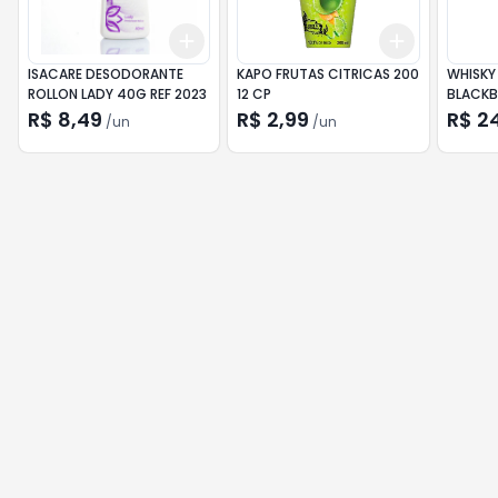
Add
Add
+
3
+
5
+
10
+
3
+
5
+
ISACARE DESODORANTE
KAPO FRUTAS CITRICAS 200
WHISKY 
ROLLON LADY 40G REF 2023
12 CP
BLACKB
R$ 8,49
R$ 2,99
R$ 2
/
un
/
un