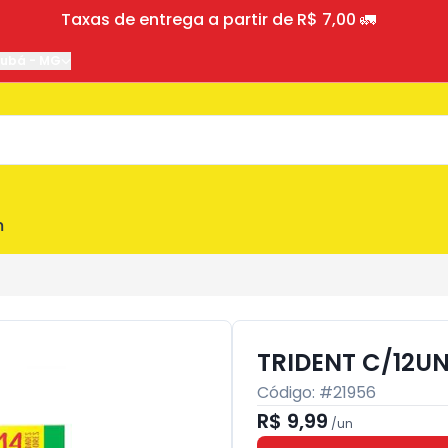
Taxas de entrega a partir de R$ 7,00 🚛
jubá
-
MG
m
TRIDENT C/12UN
Código: #
21956
R$ 9,99
/
un