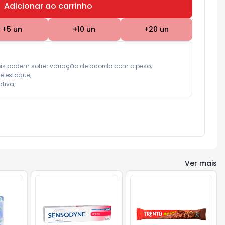
Adicionar ao carrinho
Subtotal:
R$ 0,00
+
5
un
+
10
un
+
20
un
eis podem sofrer variação de acordo com o peso;

e estoque;

tiva;
Ver mais