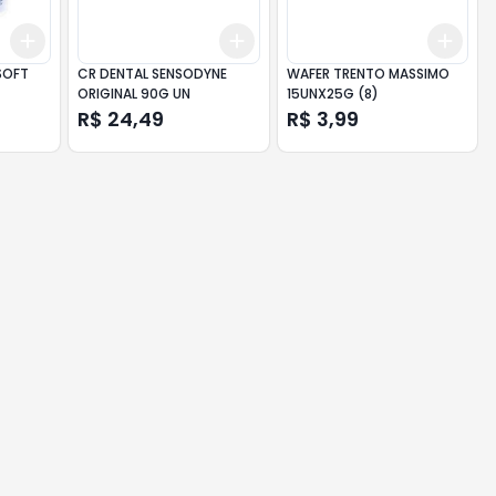
Add
Add
Add
+
3
+
5
+
10
+
3
+
5
+
10
+
3
 SOFT
CR DENTAL SENSODYNE
WAFER TRENTO MASSIMO
ORIGINAL 90G UN
15UNX25G (8)
R$ 24,49
R$ 3,99