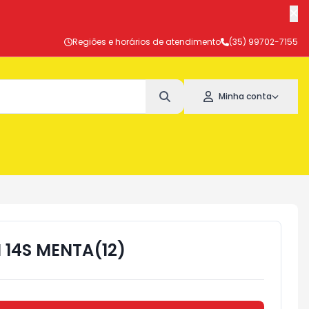
Regiões e horários de atendimento
(35) 99702-7155
Minha conta
 14S MENTA(12)