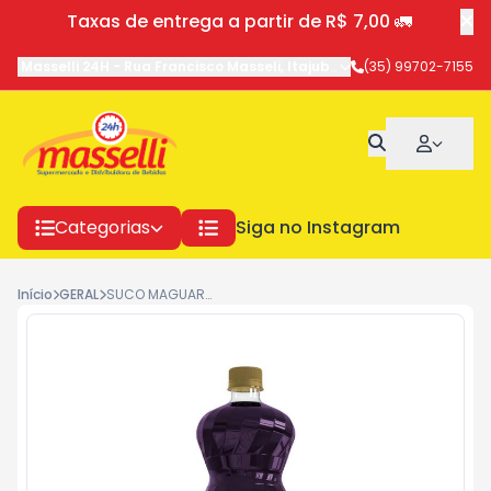
Taxas de entrega a partir de R$ 7,00 🚛
Masselli 24H
-
Rua Francisco Masseli
,
Itajubá
-
MG
(35) 99702-7155
Categorias
Siga no Instagram
Início
GERAL
SUCO MAGUARY SISTO 1,35L UVA E MACA