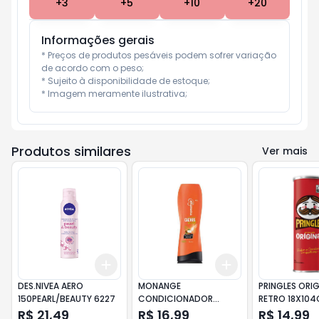
+
3
+
5
+
10
+
20
Informações gerais
* Preços de produtos pesáveis podem sofrer variação 
de acordo com o peso;

* Sujeito à disponibilidade de estoque;

* Imagem meramente ilustrativa;
Produtos similares
Ver mais
Add
Add
+
3
+
5
+
10
+
3
+
5
+
10
DES.NIVEA AERO
MONANGE
PRINGLES ORIG
150PEARL/BEAUTY 6227
CONDICIONADOR
RETRO 18X104
CACHOS DEFINIDOS
R$ 21,49
R$ 16,99
R$ 14,99