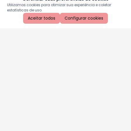
Utilizamos cookies para otimizar sua experiência e coletar
estatísticas de uso.
Aceitar todos
Configurar cookies
Aproveite as nossas promoções!
Cadastre seu e-mail e receba ofertas exclusivas.