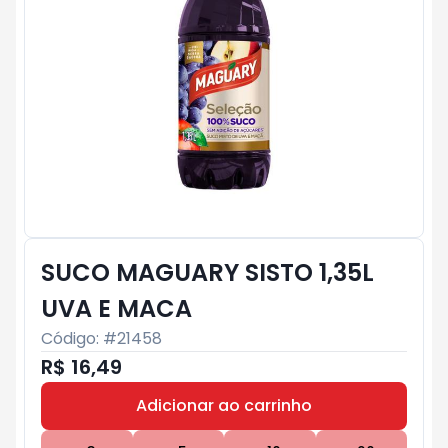
SUCO MAGUARY SISTO 1,35L
UVA E MACA
Código: #
21458
R$ 16,49
Adicionar ao carrinho
Subtotal:
R$ 0