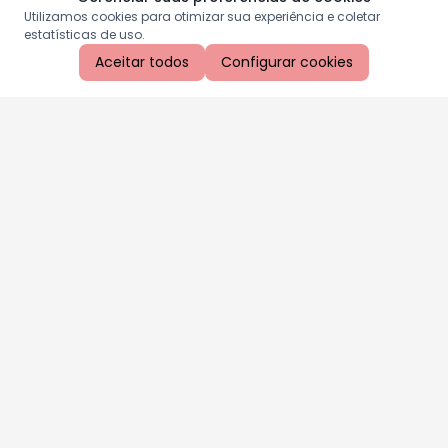
Utilizamos cookies para otimizar sua experiência e coletar
estatísticas de uso.
Aceitar todos
Configurar cookies
Aproveite as nossas promoções!
Cadastre seu e-mail e receba ofertas exclusivas.