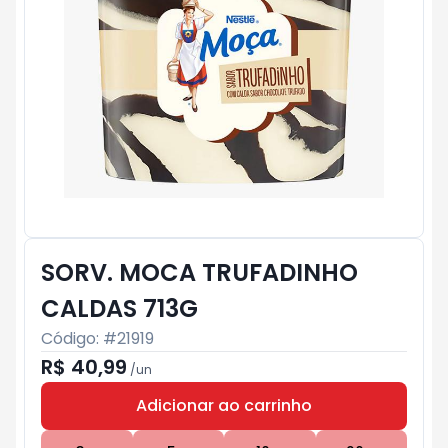
SORV. MOCA TRUFADINHO
CALDAS 713G
Código: #
21919
R$ 40,99
/
un
Adicionar ao carrinho
Subtotal:
R$ 0