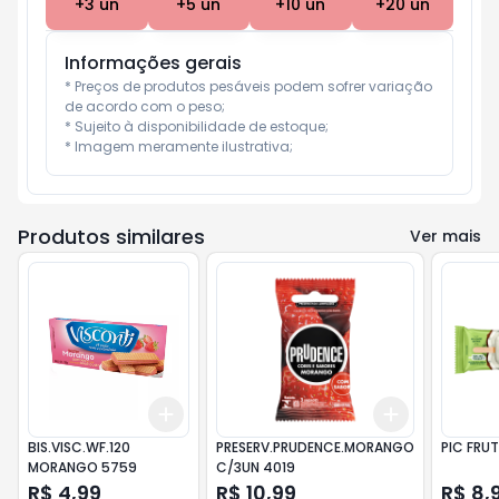
+
3
un
+
5
un
+
10
un
+
20
un
Informações gerais
* Preços de produtos pesáveis podem sofrer variação 
de acordo com o peso;

* Sujeito à disponibilidade de estoque;

* Imagem meramente ilustrativa;
Produtos similares
Ver mais
Add
Add
+
3
+
5
+
10
+
3
+
5
+
1
BIS.VISC.WF.120
PRESERV.PRUDENCE.MORANGO
PIC FRU
MORANGO 5759
C/3UN 4019
R$ 4,99
R$ 10,99
R$ 8,