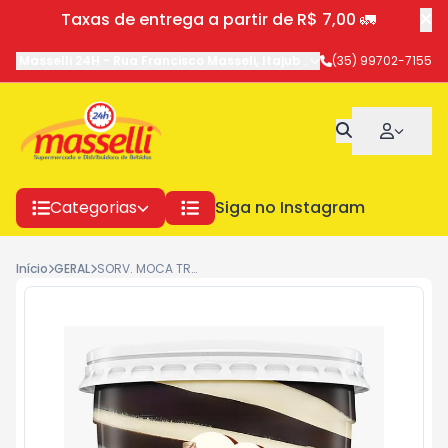
Taxas de entrega a partir de R$ 7,00 🚛
Masselli 24H
-
Rua Francisco Masseli
,
Itajubá
-
MG
(35) 99702-7155
Categorias
Siga no Instagram
Início
GERAL
SORV. MOCA TRUFADINHO CALDAS 713G