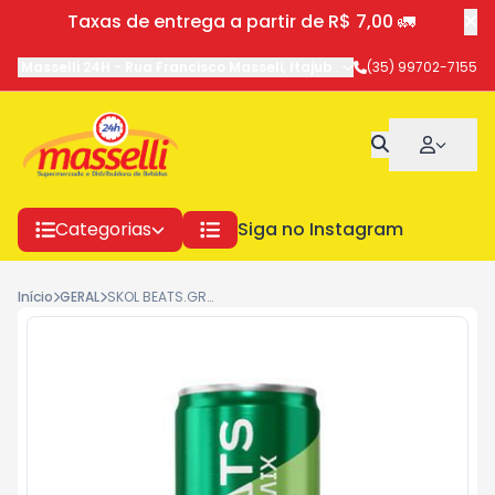
Taxas de entrega a partir de R$ 7,00 🚛
Masselli 24H
-
Rua Francisco Masseli
,
Itajubá
-
MG
(35) 99702-7155
Categorias
Siga no Instagram
Início
GERAL
SKOL BEATS.GREEN MIX 269ML CX C8