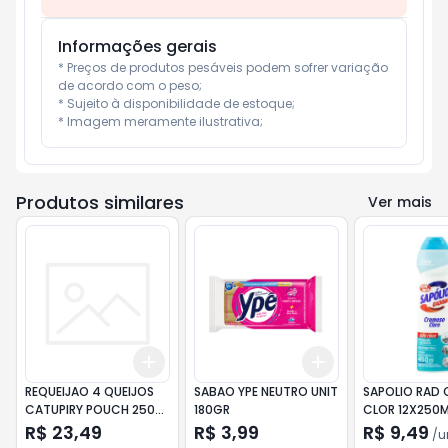
Informações gerais
* Preços de produtos pesáveis podem sofrer variação 
de acordo com o peso;

* Sujeito à disponibilidade de estoque;

* Imagem meramente ilustrativa;
Produtos similares
Ver mais
Add
Add
+
3
+
5
+
10
+
3
+
5
+
10
REQUEIJAO 4 QUEIJOS
SABAO YPE NEUTRO UNIT
SAPOLIO RAD 
CATUPIRY POUCH 250G
180GR
CLOR 12X250M
(CX6) 0111 UN
20%GRATIS
R$ 23,49
R$ 3,99
R$ 9,49
/
u