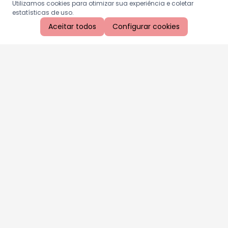
Utilizamos cookies para otimizar sua experiência e coletar
estatísticas de uso.
Aceitar todos
Configurar cookies
Aproveite as nossas promoções!
Cadastre seu e-mail e receba ofertas exclusivas.