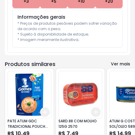
+
3
+
5
+
10
+
20
Informações gerais
* Preços de produtos pesáveis podem sofrer variação 
de acordo com o peso;

* Sujeito à disponibilidade de estoque;

* Imagem meramente ilustrativa;
Produtos similares
Ver mais
Add
Add
+
3
+
5
+
10
+
3
+
5
+
10
PATE ATUM GDC
SARD.88 COM MOLHO
ATUM G.COST
TRADICIONAL POUCH
125G 2570
SOL/OLEO 58
170GR 3165 UND
R$ 10,49
R$ 7,49
R$ 14,99