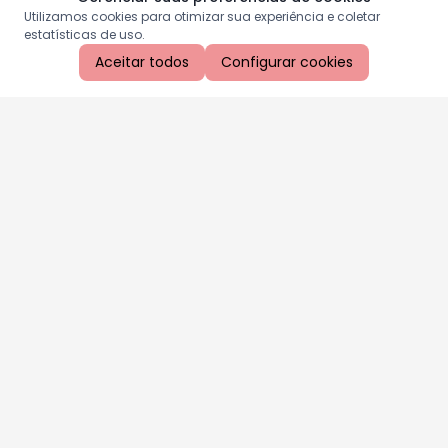
Utilizamos cookies para otimizar sua experiência e coletar
estatísticas de uso.
Aceitar todos
Configurar cookies
Aproveite as nossas promoções!
Cadastre seu e-mail e receba ofertas exclusivas.