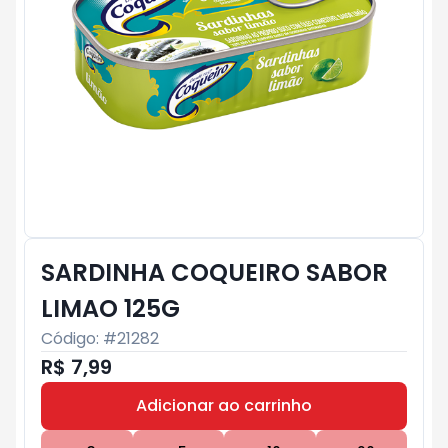
SARDINHA COQUEIRO SABOR
LIMAO 125G
Código: #
21282
R$ 7,99
Adicionar ao carrinho
Subtotal:
R$ 0