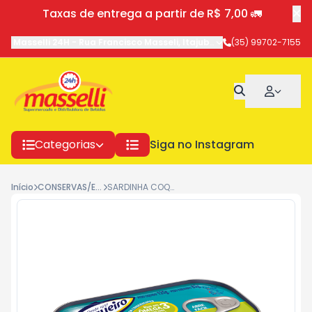
Taxas de entrega a partir de R$ 7,00 🚛
Masselli 24H
-
Rua Francisco Masseli
,
Itajubá
-
MG
(35) 99702-7155
Categorias
Siga no Instagram
Início
CONSERVAS/ENLATADOS
SARDINHA COQUEIRO SABOR LIMAO 125G