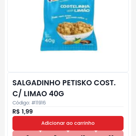
SALGADINHO PETISKO COST.
C/ LIMAO 40G
Código: #
11916
R$ 1,99
Adicionar ao carrinho
Subtotal:
R$ 0