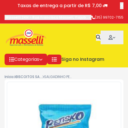
Taxas de entrega a partir de R$ 7,00 🚛
Masselli 24H
-
Rua Francisco Masseli
,
Itajubá
-
MG
(35) 99702-7155
Categorias
Siga no Instagram
Início
BISCOITOS SALGADOS
SALGADINHO PETISKO COST. C/ LIMAO 40G