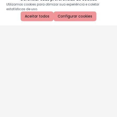
Utilizamos cookies para otimizar sua experiência e coletar
estatísticas de uso.
Aceitar todos
Configurar cookies
Aproveite as nossas promoções!
Cadastre seu e-mail e receba ofertas exclusivas.