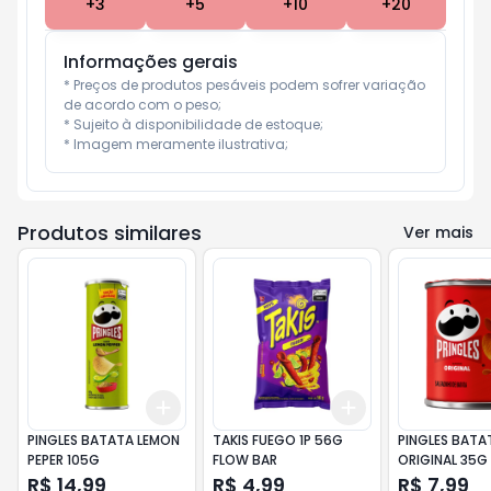
+
3
+
5
+
10
+
20
Informações gerais
* Preços de produtos pesáveis podem sofrer variação 
de acordo com o peso;

* Sujeito à disponibilidade de estoque;

* Imagem meramente ilustrativa;
Produtos similares
Ver mais
Add
Add
+
3
+
5
+
10
+
3
+
5
+
10
PINGLES BATATA LEMON
TAKIS FUEGO 1P 56G
PINGLES BATA
PEPER 105G
FLOW BAR
ORIGINAL 35G
R$ 14,99
R$ 4,99
R$ 7,99