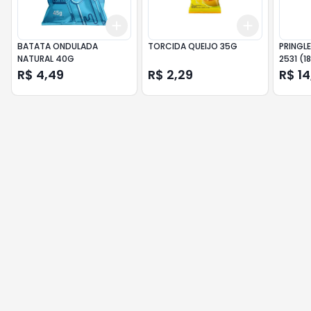
Add
Add
+
3
+
5
+
10
+
3
+
5
+
BATATA ONDULADA
TORCIDA QUEIJO 35G
PRINGLE
NATURAL 40G
2531 (18
R$ 4,49
R$ 2,29
R$ 14