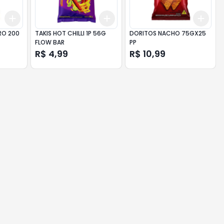
Add
Add
Add
+
3
+
5
+
10
+
3
+
5
+
10
+
3
RO 200
TAKIS HOT CHILLI 1P 56G
DORITOS NACHO 75GX25
FLOW BAR
PP
R$ 4,99
R$ 10,99