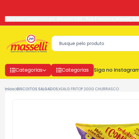
Você está navegando em:
Masselli 24H
-
Rua Francisco Masseli
,
Ita
Categorias
Categorias
Siga no Instagra
Início
BISCOITOS SALGADOS
SALG FRITOP 200G CHURRASCO