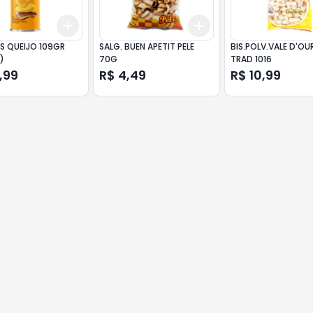
Add
Add
10
+
3
+
5
+
10
+
3
+
5
+
10
S QUEIJO 109GR
SALG. BUEN APETIT PELE
BIS.POLV.VALE D'OU
)
70G
TRAD 1016
,99
R$ 4,49
R$ 10,99