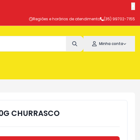
Regiões e horários de atendimento
(35) 99702-7155
Minha conta
00G CHURRASCO