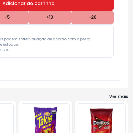
Adicionar ao carrinho
Subtotal:
R$ 0,00
+
5
+
10
+
20
eis podem sofrer variação de acordo com o peso;

e estoque;

tiva;
Ver mais