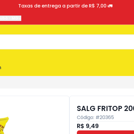
Taxas de entrega a partir de R$ 7,00 🚛
jubá
-
MG
m
SALG FRITOP 2
Código: #
20365
R$ 9,49