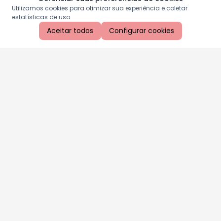
Utilizamos cookies para otimizar sua experiência e coletar
estatísticas de uso.
Aceitar todos
Configurar cookies
Aproveite as nossas promoções!
Cadastre seu e-mail e receba ofertas exclusivas.