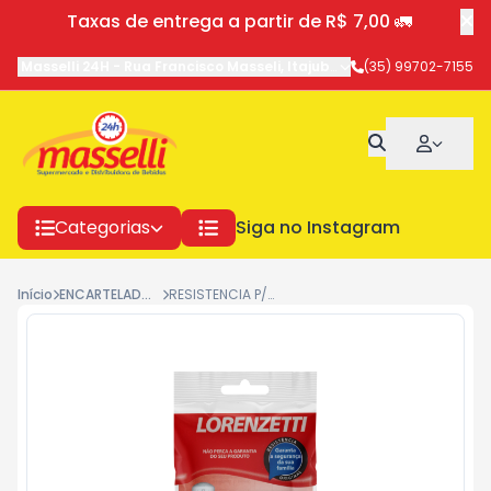
Taxas de entrega a partir de R$ 7,00 🚛
Masselli 24H
-
Rua Francisco Masseli
,
Itajubá
-
MG
(35) 99702-7155
Categorias
Siga no Instagram
Início
ENCARTELADOS E FERRAMENTAS
RESISTENCIA P/CHUVEIRO 127V 1181