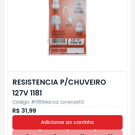
RESISTENCIA P/CHUVEIRO
127V 1181
Código: #
1181
Marca:
Lorenzetti
R$ 31,99
Adicionar ao carrinho
Subtotal:
R$ 0