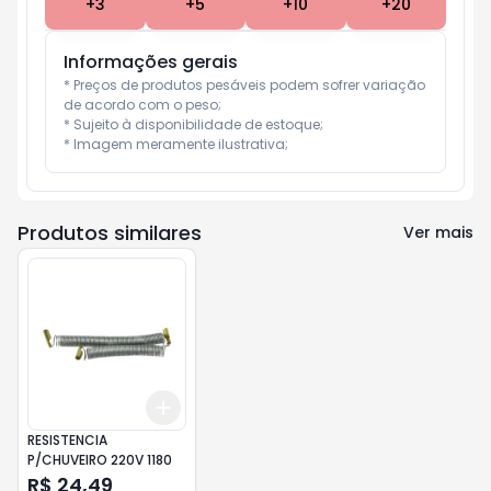
+
3
+
5
+
10
+
20
Informações gerais
* Preços de produtos pesáveis podem sofrer variação 
de acordo com o peso;

* Sujeito à disponibilidade de estoque;

* Imagem meramente ilustrativa;
Produtos similares
Ver mais
Add
+
3
+
5
+
10
RESISTENCIA
P/CHUVEIRO 220V 1180
R$ 24,49