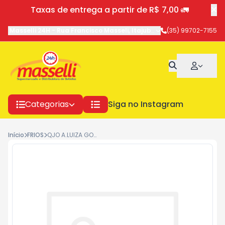
Taxas de entrega a partir de R$ 7,00 🚛
Masselli 24H
-
Rua Francisco Masseli
,
Itajubá
-
MG
(35) 99702-7155
Categorias
Siga no Instagram
Início
FRIOS
QJO A.LUIZA GOUDA 2907