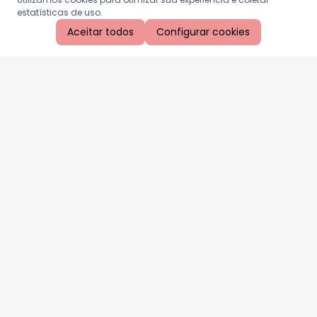
estatísticas de uso.
Aceitar todos
Configurar cookies
Aproveite as nossas promoções!
Cadastre seu e-mail e receba ofertas exclusivas.