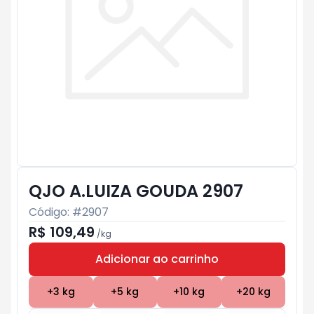
QJO A.LUIZA GOUDA 2907
Código: #
2907
R$ 109,49
/
kg
Adicionar ao carrinho
Subtotal:
R$ 0
+
3
kg
+
5
kg
+
10
kg
+
20
kg