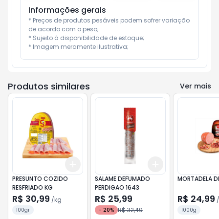
Informações gerais
* Preços de produtos pesáveis podem sofrer variação 
de acordo com o peso;

* Sujeito à disponibilidade de estoque;

* Imagem meramente ilustrativa;
Produtos similares
Ver mais
Add
Add
+
0.3
kg
+
0.5
kg
+
3
+
5
+
10
PRESUNTO COZIDO
SALAME DEFUMADO
MORTADELA DE
RESFRIADO KG
PERDIGAO 1643
R$ 30,99
R$ 25,99
R$ 24,99
/
kg
R$ 32,49
100gr
-
20
%
1000g