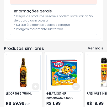
Informações gerais
* Preços de produtos pesáveis podem sofrer variação 
de acordo com o peso;

* Sujeito à disponibilidade de estoque;

* Imagem meramente ilustrativa;
Produtos similares
Ver mais
Add
Add
+
3
+
5
+
10
+
3
+
5
+
10
LICOR 1985 750ML
GELAT.OETKER
RAID MULT INS
20MARACUJA 5230
R$ 59,99
R$ 1,99
R$ 19,99
/
un