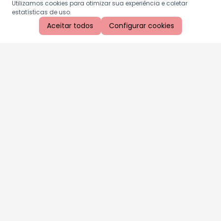
Utilizamos cookies para otimizar sua experiência e coletar
estatísticas de uso.
Aceitar todos
Configurar cookies
Aproveite as nossas promoções!
Cadastre seu e-mail e receba ofertas exclusivas.