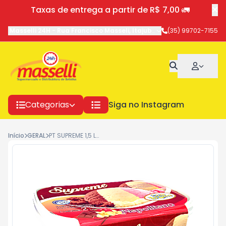
Taxas de entrega a partir de R$ 7,00 🚛
Masselli 24H
-
Rua Francisco Masseli
,
Itajubá
-
MG
(35) 99702-7155
Categorias
Siga no Instagram
Início
GERAL
PT SUPREME 1,5 LTS NAPOLITANO