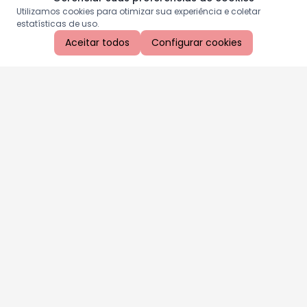
Utilizamos cookies para otimizar sua experiência e coletar
estatísticas de uso.
Aceitar todos
Configurar cookies
Aproveite as nossas promoções!
Cadastre seu e-mail e receba ofertas exclusivas.