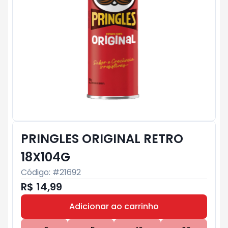
PRINGLES ORIGINAL RETRO
18X104G
Código: #
21692
R$ 14,99
Adicionar ao carrinho
Subtotal:
R$ 0