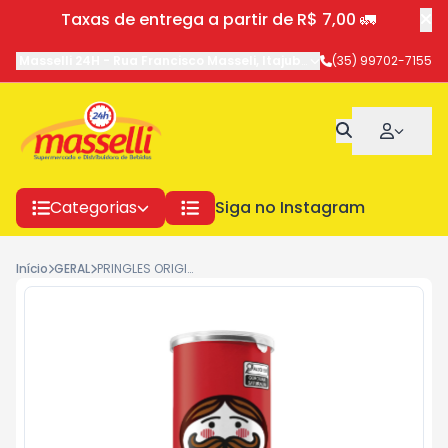
Taxas de entrega a partir de R$ 7,00 🚛
Masselli 24H
-
Rua Francisco Masseli
,
Itajubá
-
MG
(35) 99702-7155
Categorias
Siga no Instagram
Início
GERAL
PRINGLES ORIGINAL RETRO 18X104G