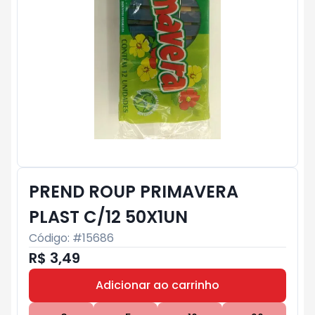
PREND ROUP PRIMAVERA
PLAST C/12 50X1UN
Código: #
15686
R$ 3,49
Adicionar ao carrinho
Subtotal:
R$ 0