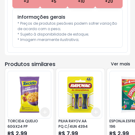
+
3
+
5
+
10
+
20
Informações gerais
* Preços de produtos pesáveis podem sofrer variação 
de acordo com o peso;

* Sujeito à disponibilidade de estoque;

* Imagem meramente ilustrativa;
Produtos similares
Ver mais
Add
Add
+
3
+
5
+
10
+
3
+
5
+
10
TORCIDA QUEIJO
PILHA RAYOV.AA
ESPONJA.ESFREL
60GX24 PP
PQ.C/4UN 4394
196
R$ 2,99
R$ 7,99
R$ 2,99