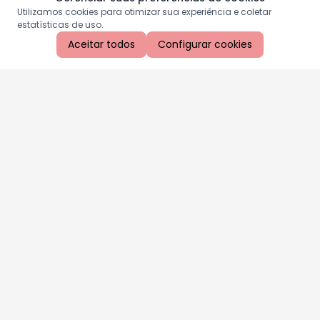
Utilizamos cookies para otimizar sua experiência e coletar
estatísticas de uso.
Aceitar todos
Configurar cookies
Aproveite as nossas promoções!
Cadastre seu e-mail e receba ofertas exclusivas.