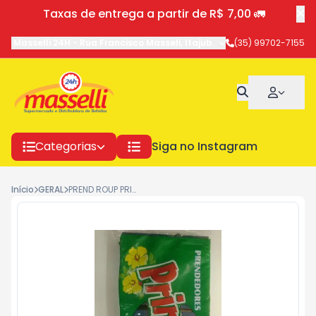
Taxas de entrega a partir de R$ 7,00 🚛
Masselli 24H
-
Rua Francisco Masseli
,
Itajubá
-
MG
(35) 99702-7155
Categorias
Siga no Instagram
Início
GERAL
PREND ROUP PRIMAVERA PLAST C/12 50X1UN