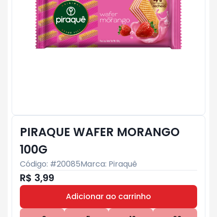
PIRAQUE WAFER MORANGO
100G
Código: #
20085
Marca:
Piraquê
R$ 3,99
Adicionar ao carrinho
Subtotal:
R$ 0