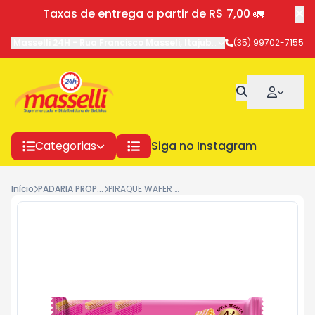
Taxas de entrega a partir de R$ 7,00 🚛
Masselli 24H
-
Rua Francisco Masseli
,
Itajubá
-
MG
(35) 99702-7155
Categorias
Siga no Instagram
Início
PADARIA PROPIA
PIRAQUE WAFER MORANGO 100G