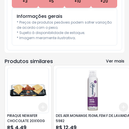
+
3
+
5
+
10
+
20
Informações gerais
* Preços de produtos pesáveis podem sofrer variação 
de acordo com o peso;

* Sujeito à disponibilidade de estoque;

* Imagem meramente ilustrativa;
Produtos similares
Ver mais
Add
Add
+
3
+
5
+
10
PIRAQUE NEWAFER
DES.AER.MONANGE.150ML.FEM.F.DE.LAVAND
CHOCOLATE 20X100G
5982
R$ 4,49
R$ 12,49