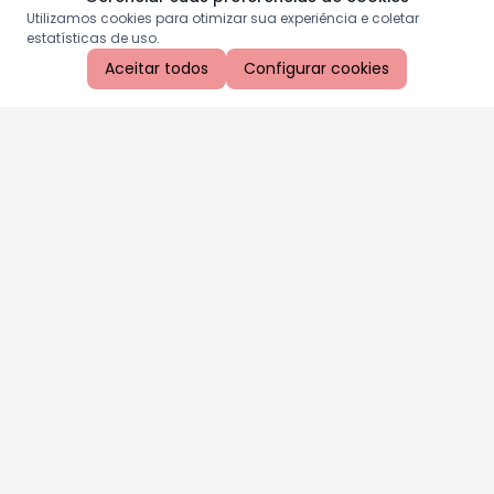
Utilizamos cookies para otimizar sua experiência e coletar
estatísticas de uso.
Aceitar todos
Configurar cookies
Aproveite as nossas promoções!
Cadastre seu e-mail e receba ofertas exclusivas.