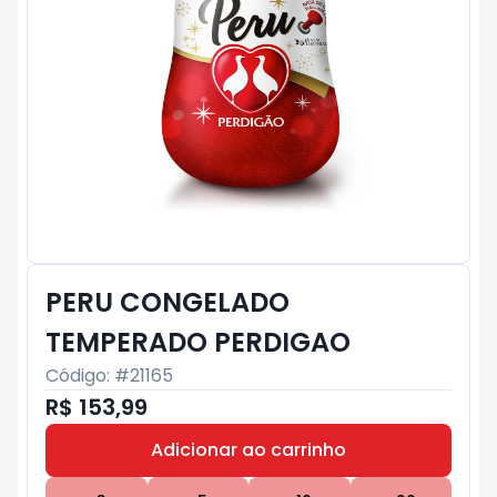
PERU CONGELADO
TEMPERADO PERDIGAO
Código: #
21165
R$ 153,99
Adicionar ao carrinho
Subtotal:
R$ 0