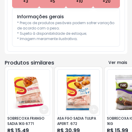
+
3
+
5
+
10
+
20
Informações gerais
* Preços de produtos pesáveis podem sofrer variação 
de acordo com o peso;

* Sujeito à disponibilidade de estoque;

* Imagem meramente ilustrativa;
Produtos similares
Ver mais
Add
Add
+
3
+
5
+
10
+
3
+
5
+
10
SOBRECOXA FRANGO
ASA FGO SADIA TULIPA
SOBRECOXA I
SADIA 1KG 6771
APERIT. 672
1KG
R$ 15,49
R$ 30,99
R$ 15,99