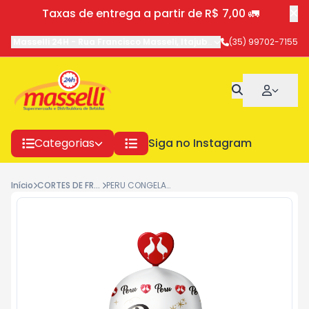
Taxas de entrega a partir de R$ 7,00 🚛
Masselli 24H
-
Rua Francisco Masseli
,
Itajubá
-
MG
(35) 99702-7155
Categorias
Siga no Instagram
Início
CORTES DE FRANGO
PERU CONGELADO TEMPERADO PERDIGAO