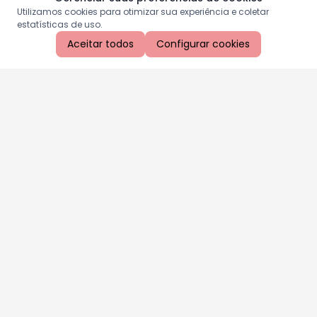
Utilizamos cookies para otimizar sua experiência e coletar
estatísticas de uso.
Aceitar todos
Configurar cookies
Aproveite as nossas promoções!
Cadastre seu e-mail e receba ofertas exclusivas.