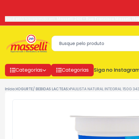
Você está navegando em:
Masselli 24H
-
Rua Francisco Masseli
,
Ita
Categorias
Categorias
Siga no Instagra
Início
IOGURTE/ BEBIDAS LACTEAS
PAULISTA NATURAL INTEGRAL 150G 343