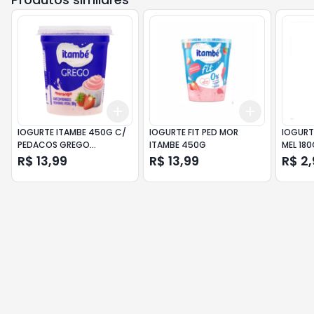
Add
Add
+
3
+
5
+
10
+
3
+
5
+
IOGURTE ITAMBE 450G C/
IOGURTE FIT PED MOR
IOGURT
PEDACOS GREGO
ITAMBE 450G
MEL 180
MORANGO
R$ 13,99
R$ 13,99
R$ 2,