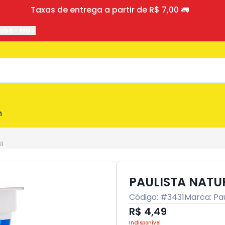
Taxas de entrega a partir de R$ 7,00 🚛
jubá
-
MG
m
1
PAULISTA NATUR
Código: #
3431
Marca:
Pau
R$ 4,49
Indisponível