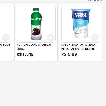
Add
Add
Add
+
3
+
5
+
10
+
3
+
5
+
10
+
3
IA 900G
ACTIVIA LIQUIDO AMEIXA
IOGURTE NATURAL TRAD.
800G
INTEGRAL 170 GR NESTLE
R$ 17,49
R$ 5,99