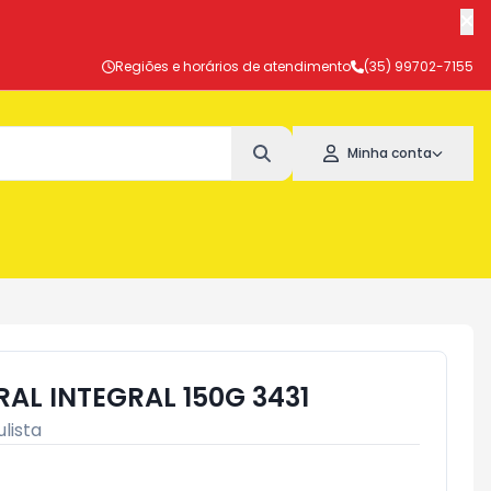
Regiões e horários de atendimento
(35) 99702-7155
Minha conta
AL INTEGRAL 150G 3431
lista