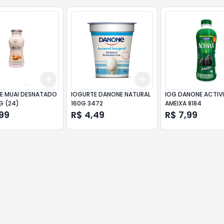
Add
Add
10
+
3
+
5
+
10
+
3
+
5
+
10
E MUAI DESNATADO
IOGURTE DANONE NATURAL
IOG DANONE ACTIV
G (24)
160G 3472
AMEIXA 8184
99
R$ 4,49
R$ 7,99