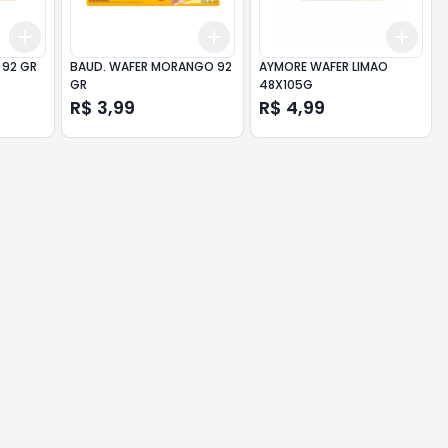
Add
Add
Add
+
3
+
5
+
10
+
3
+
5
+
10
+
3
 92 GR
BAUD. WAFER MORANGO 92
AYMORE WAFER LIMAO
GR
48X105G
R$ 3,99
R$ 4,99