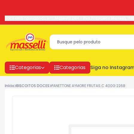
Você está navegando em:
Masselli 24H
-
Rua Francisco Masseli
,
Ita
Categorias
Categorias
Siga no Instagra
Início
BISCOITOS DOCES
PANETTONE AYMORE FRUTAS.C 400G 2268