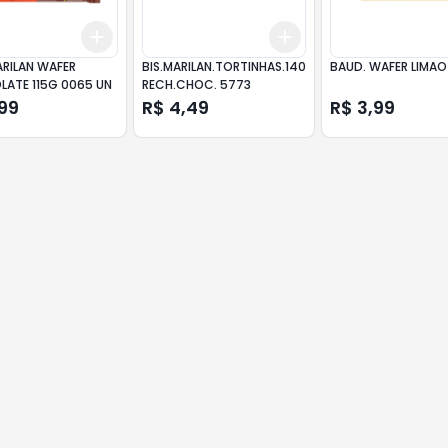
Add
Add
10
+
3
+
5
+
10
+
3
+
5
+
10
ARILAN WAFER
BIS.MARILAN.TORTINHAS.140
BAUD. WAFER LIMAO
ATE 115G 0065 UN
RECH.CHOC. 5773
99
R$ 4,49
R$ 3,99