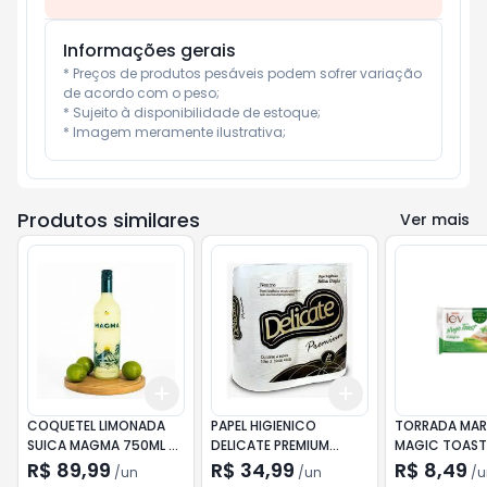
Informações gerais
* Preços de produtos pesáveis podem sofrer variação 
de acordo com o peso;

* Sujeito à disponibilidade de estoque;

* Imagem meramente ilustrativa;
Produtos similares
Ver mais
Add
Add
+
3
+
5
+
10
+
3
+
5
+
10
COQUETEL LIMONADA
PAPEL HIGIENICO
TORRADA MARI
SUICA MAGMA 750ML 6
DELICATE PREMIUM
MAGIC TOAST 
UNIDADES
FOLHA DUPLA 4X16 30
3934 UND
R$ 89,99
R$ 34,99
R$ 8,49
/
un
/
un
/
u
MTS