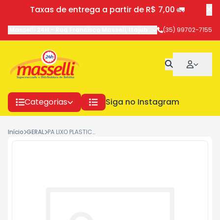
Taxas de entrega a partir de R$ 7,00 🚛
Masselli 24H
-
Rua Francisco Masseli
,
Itajubá
-
MG
(35) 99702-7155
Categorias
Siga no Instagram
Início
GERAL
PA LIXO PLASTICO CABO LONGO NOVA 5312