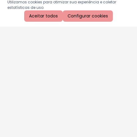
Utilizamos cookies para otimizar sua experiência e coletar
estatísticas de uso.
Aceitar todos
Configurar cookies
Aproveite as nossas promoções!
Cadastre seu e-mail e receba ofertas exclusivas.