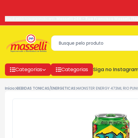
Você está navegando em:
Masselli 24H
-
Rua Francisco Masseli
,
Ita
Categorias
Categorias
Siga no Instagra
Início
BEBIDAS TONICAS/ENERGETICAS
MONSTER ENERGY 473ML RIO PUN