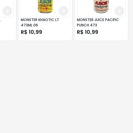
Add
Add
Add
+
3
+
5
+
10
+
3
+
5
+
10
+
3
L
MONSTER KHAOTIC LT
MONSTER JUICE PACIFIC
473ML 06
PUNCH 473
R$ 10,99
R$ 10,99