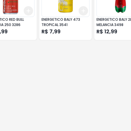
Add
Add
10
+
3
+
5
+
10
+
3
+
5
+
10
TICO RED BULL
ENERGETICO BALY 473
ENERGETICO BALY 2
IA 250 3286
TROPICAL 3541
MELANCIA 3498
,99
R$ 7,99
R$ 12,99