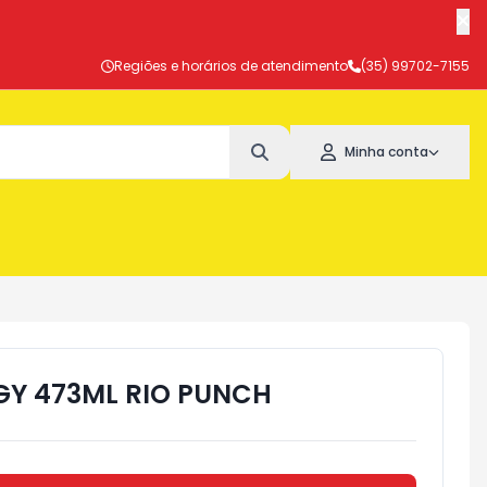
Regiões e horários de atendimento
(35) 99702-7155
Minha conta
GY 473ML RIO PUNCH