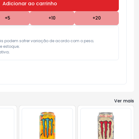
Adicionar ao carrinho
Subtotal:
R$ 0,00
+
5
+
10
+
20
eis podem sofrer variação de acordo com o peso;

e estoque;

tiva;
Ver mais