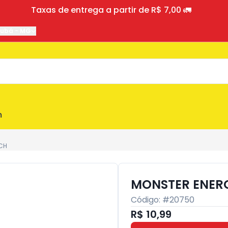
Taxas de entrega a partir de R$ 7,00 🚛
jubá
-
MG
m
CH
MONSTER ENER
Código: #
20750
R$ 10,99