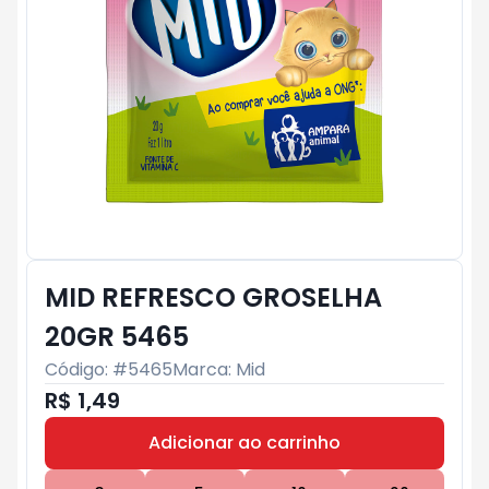
MID REFRESCO GROSELHA
20GR 5465
Código: #
5465
Marca:
Mid
R$ 1,49
Adicionar ao carrinho
Subtotal:
R$ 0