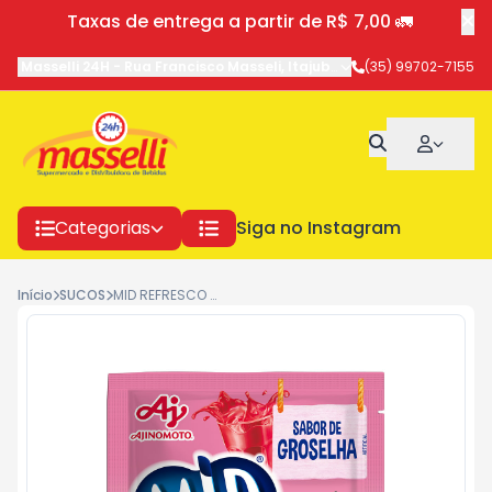
Taxas de entrega a partir de R$ 7,00 🚛
Masselli 24H
-
Rua Francisco Masseli
,
Itajubá
-
MG
(35) 99702-7155
Categorias
Siga no Instagram
Início
SUCOS
MID REFRESCO GROSELHA 20GR 5465