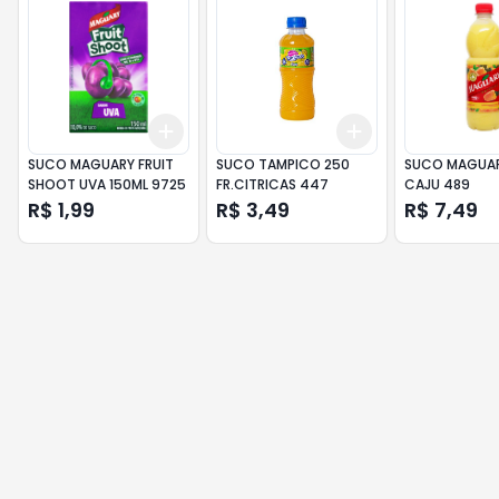
Add
Add
+
3
+
5
+
10
+
3
+
5
+
10
SUCO MAGUARY FRUIT
SUCO TAMPICO 250
SUCO MAGUAR
SHOOT UVA 150ML 9725
FR.CITRICAS 447
CAJU 489
R$ 1,99
R$ 3,49
R$ 7,49