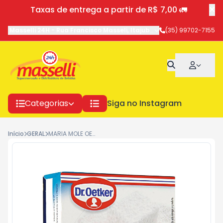
Taxas de entrega a partir de R$ 7,00 🚛
Masselli 24H
-
Rua Francisco Masseli
,
Itajubá
-
MG
(35) 99702-7155
Categorias
Siga no Instagram
Início
GERAL
MARIA MOLE OETKER 50COCO 4287