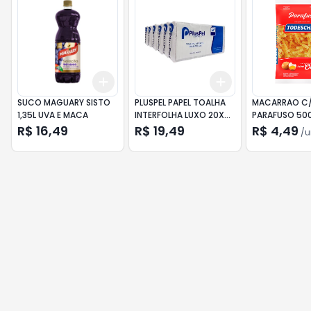
Add
Add
+
3
+
5
+
10
+
3
+
5
+
10
SUCO MAGUARY SISTO
PLUSPEL PAPEL TOALHA
MACARRAO C
1,35L UVA E MACA
INTERFOLHA LUXO 20X21
PARAFUSO 50
FR C/7
20) 0573 1X20
R$ 16,49
R$ 19,49
R$ 4,49
/
u