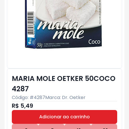
MARIA MOLE OETKER 50COCO
4287
Código: #
4287
Marca:
Dr. Oetker
R$ 5,49
Adicionar ao carrinho
Subtotal:
R$ 0