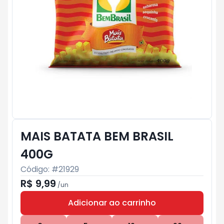
MAIS BATATA BEM BRASIL
400G
Código: #
21929
R$ 9,99
/
un
Adicionar ao carrinho
Subtotal:
R$ 0