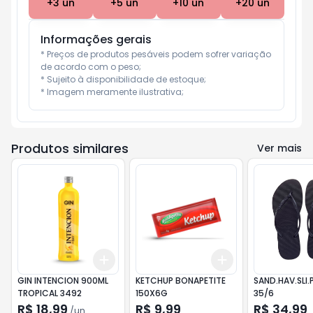
+
3
un
+
5
un
+
10
un
+
20
un
Informações gerais
* Preços de produtos pesáveis podem sofrer variação 
de acordo com o peso;

* Sujeito à disponibilidade de estoque;

* Imagem meramente ilustrativa;
Produtos similares
Ver mais
Add
Add
+
3
+
5
+
10
+
3
+
5
+
10
GIN INTENCION 900ML
KETCHUP BONAPETITE
SAND.HAV.SLI.
TROPICAL 3492
150X6G
35/6
R$ 18,99
R$ 9,99
R$ 34,99
/
un