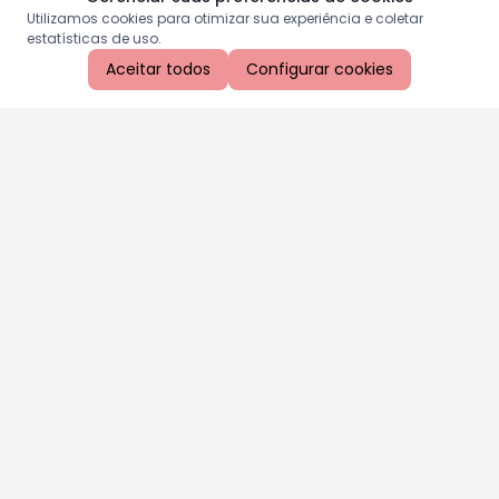
Utilizamos cookies para otimizar sua experiência e coletar
estatísticas de uso.
Aceitar todos
Configurar cookies
Aproveite as nossas promoções!
Cadastre seu e-mail e receba ofertas exclusivas.