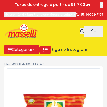
Taxas de entrega a partir de R$ 7,00 🚛
Masselli 24H
-
Rua Francisco Masseli
,
Itajubá
-
MG
(35) 99702-7155
Categorias
Siga no Instagram
Início
GERAL
MAIS BATATA BEM BRASIL 400G