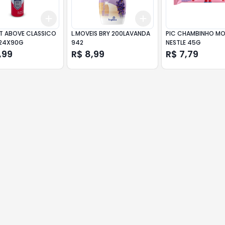
Add
Add
10
+
3
+
5
+
10
+
3
+
5
+
10
T ABOVE CLASSICO
L.MOVEIS BRY 200LAVANDA
PIC CHAMBINHO M
 24X90G
942
NESTLE 45G
,99
R$ 8,99
R$ 7,79