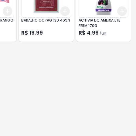
Add
Add
Add
+
3
+
5
+
10
+
3
+
5
+
10
+
3
ORANGO
BARALHO COPAG 139 4694
ACTIVIA LIQ AMEIXA LTE
FERM 170G
R$ 19,99
R$ 4,99
/
un