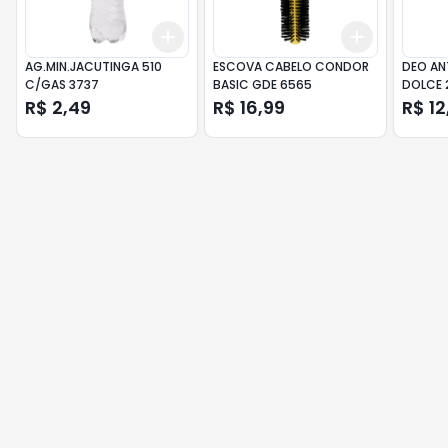
Add
Add
+
3
+
5
+
10
+
3
+
5
+
AG.MIN.JACUTINGA 510
ESCOVA CABELO CONDOR
DEO AN
C/GAS 3737
BASIC GDE 6565
DOLCE
R$ 2,49
R$ 16,99
R$ 12