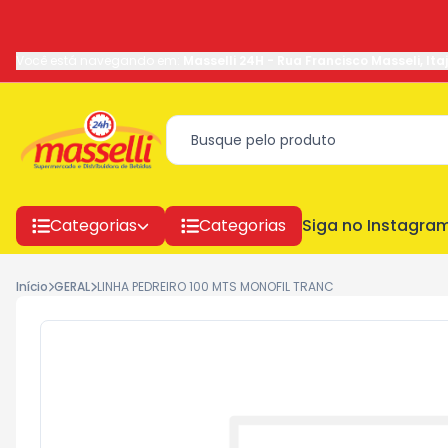
Você está navegando em:
Masselli 24H
-
Rua Francisco Masseli
,
Ita
Categorias
Categorias
Siga no Instagra
Início
GERAL
LINHA PEDREIRO 100 MTS MONOFIL TRANC