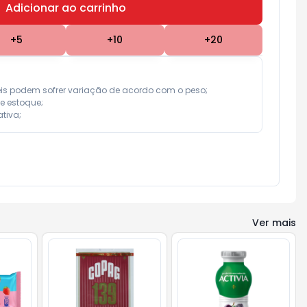
Adicionar ao carrinho
Subtotal:
R$ 0,00
+
5
+
10
+
20
eis podem sofrer variação de acordo com o peso;

e estoque;

tiva;
Ver mais