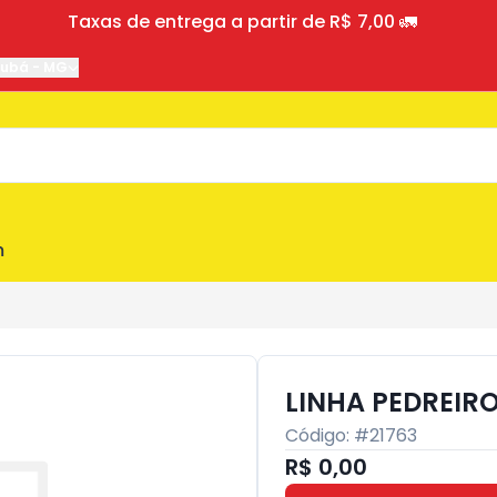
Taxas de entrega a partir de R$ 7,00 🚛
jubá
-
MG
m
LINHA PEDREIR
Código: #
21763
R$ 0,00