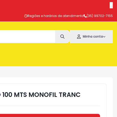
Regiões e horários de atendimento
(35) 99702-7155
Minha conta
O 100 MTS MONOFIL TRANC