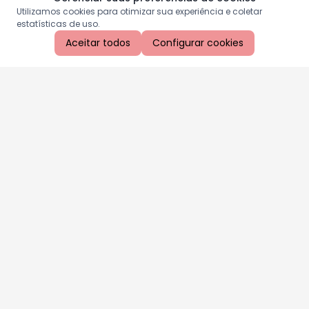
Utilizamos cookies para otimizar sua experiência e coletar
estatísticas de uso.
Aceitar todos
Configurar cookies
Aproveite as nossas promoções!
Cadastre seu e-mail e receba ofertas exclusivas.