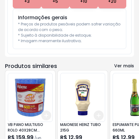
+
3
+
5
+
10
+
20
Informações gerais
* Preços de produtos pesáveis podem sofrer variação 
de acordo com o peso;

* Sujeito à disponibilidade de estoque;

* Imagem meramente ilustrativa;
Produtos similares
Ver mais
Add
Add
+
3
+
5
+
10
+
3
+
5
+
10
VB PANO MULTIUSO
MAIONESE HEINZ TUBO
ESPUMANTE P
ROLO 40X28CM
215G
660ML
C/600UN AZUL
R$ 159,99
R$ 12,99
R$ 12,99
/
un