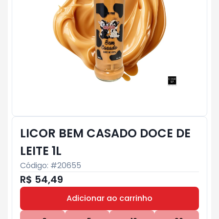
LICOR BEM CASADO DOCE DE
LEITE 1L
Código: #
20655
R$ 54,49
Adicionar ao carrinho
Subtotal:
R$ 0