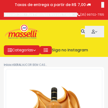
Taxas de entrega a partir de R$ 7,00 🚛
Masselli 24H
-
Rua Francisco Masseli
,
Itajubá
-
MG
(35) 99702-7155
Categorias
Siga no Instagram
Início
GERAL
LICOR BEM CASADO DOCE DE LEITE 1L