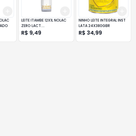
Add
Add
Add
+
3
+
5
+
10
+
3
+
5
+
10
+
3
 NOLAC
LEITE ITAMBE 12X1L NOLAC
NINHO LEITE INTEGRAL INST
TADO
ZERO LACT.
LATA 24X380GBR
SEMIDESNATADO
R$ 9,49
R$ 34,99