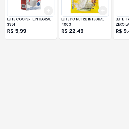
Add
Add
+
3
+
5
+
10
+
3
+
5
+
LEITE COOPER.1L.INTEGRAL
LEITE PO NUTRIL INTEGRAL
LEITE I
3951
400G
ZERO LA
R$ 5,99
R$ 22,49
R$ 9