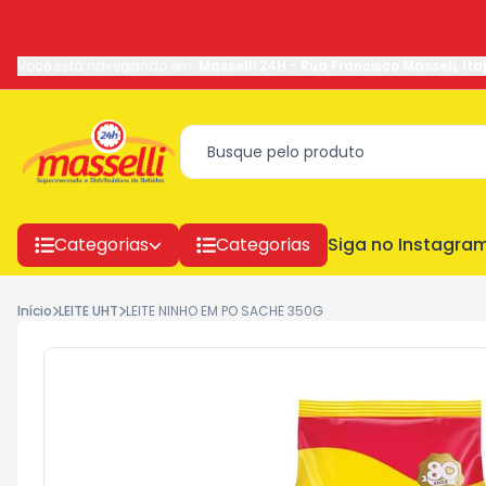
Você está navegando em:
Masselli 24H
-
Rua Francisco Masseli
,
Ita
Categorias
Categorias
Siga no Instagra
Início
LEITE UHT
LEITE NINHO EM PO SACHE 350G