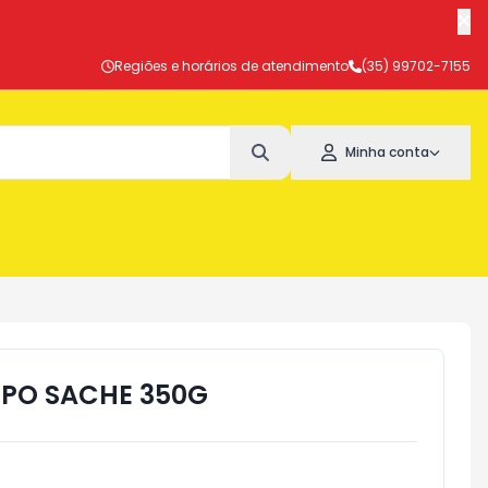
Regiões e horários de atendimento
(35) 99702-7155
Minha conta
 PO SACHE 350G