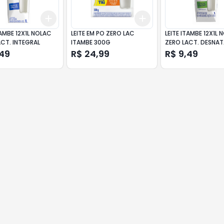
Add
Add
10
+
3
+
5
+
10
+
3
+
5
+
10
TAMBE 12X1L NOLAC
LEITE EM PO ZERO LAC
LEITE ITAMBE 12X1L
CT. INTEGRAL
ITAMBE 300G
ZERO LACT. DESNA
,49
R$ 24,99
R$ 9,49