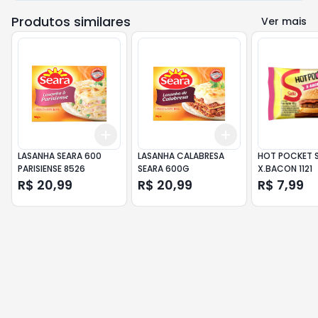
Produtos similares
Ver mais
Add
Add
+
3
+
5
+
10
+
3
+
5
+
10
LASANHA SEARA 600
LASANHA CALABRESA
HOT POCKET S
PARISIENSE 8526
SEARA 600G
X.BACON 1121
R$ 20,99
R$ 20,99
R$ 7,99