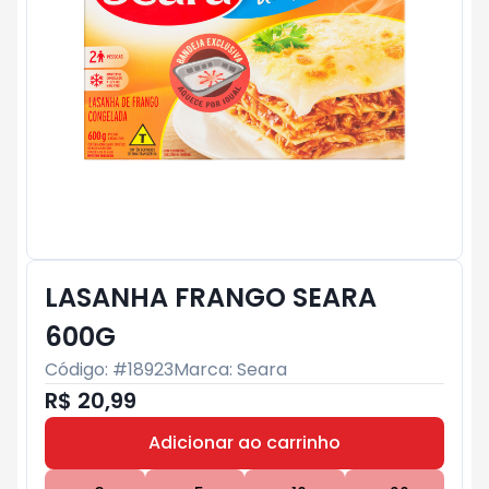
LASANHA FRANGO SEARA
600G
Código: #
18923
Marca:
Seara
R$ 20,99
Adicionar ao carrinho
Subtotal:
R$ 0