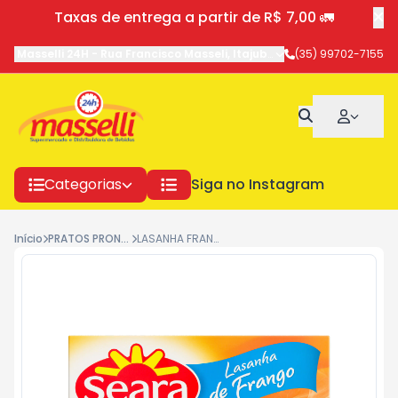
Taxas de entrega a partir de R$ 7,00 🚛
Masselli 24H
-
Rua Francisco Masseli
,
Itajubá
-
MG
(35) 99702-7155
Categorias
Siga no Instagram
Início
PRATOS PRONTOS
LASANHA FRANGO SEARA 600G