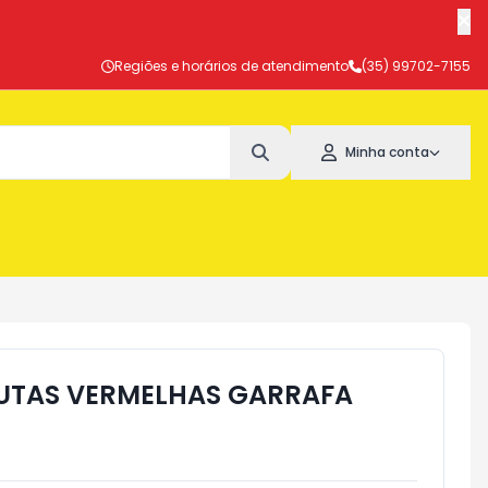
Regiões e horários de atendimento
(35) 99702-7155
Minha conta
RUTAS VERMELHAS GARRAFA