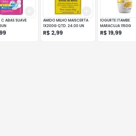
Add
Add
10
+
3
+
5
+
10
+
3
+
5
+
10
S C ABAS SUAVE
AMIDO MILHO MAISCERTA
IOGURTE ITAMBE
16UN
1X200G QTD. 24.00 UN
MARACUJA 1150G
,99
R$ 2,99
R$ 19,99