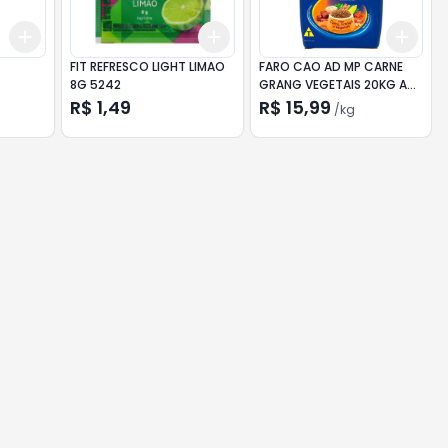
Add
Add
Add
+
3
+
5
+
10
+
3
+
5
+
10
+
0.
FIT REFRESCO LIGHT LIMAO
FARO CAO AD MP CARNE
8G 5242
GRANG VEGETAIS 20KG A
GRANEL
R$ 1,49
R$ 15,99
/
kg