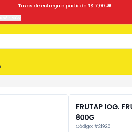
Taxas de entrega a partir de R$ 7,00 🚛
jubá
-
MG
m
FRUTAP IOG. F
800G
Código: #
21926