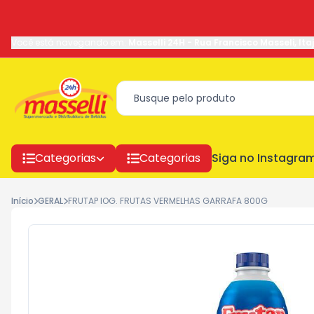
Você está navegando em:
Masselli 24H
-
Rua Francisco Masseli
,
Ita
Categorias
Categorias
Siga no Instagra
Início
GERAL
FRUTAP IOG. FRUTAS VERMELHAS GARRAFA 800G