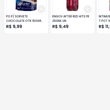
Add
Add
+
3
+
5
+
10
+
3
+
5
+
PO P/ SORVETE
ENGOV AFTER RED HITS FR
INTIMU
CHOCOLATE OTK 150GR
250ML UN
T.POT 
5412 UND
R$ 9,99
R$ 9,49
R$ 11