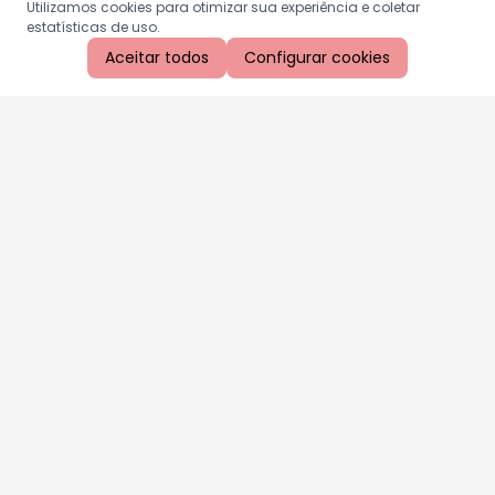
Utilizamos cookies para otimizar sua experiência e coletar
estatísticas de uso.
Aceitar todos
Configurar cookies
Aproveite as nossas promoções!
Cadastre seu e-mail e receba ofertas exclusivas.