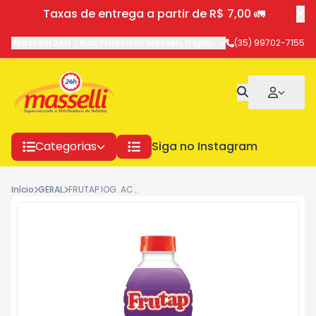
Taxas de entrega a partir de R$ 7,00 🚛
Masselli 24H
-
Rua Francisco Masseli
,
Itajubá
-
MG
(35) 99702-7155
Categorias
Siga no Instagram
Início
GERAL
FRUTAP IOG. ACAI C/MORANGO GARRAFA 850G