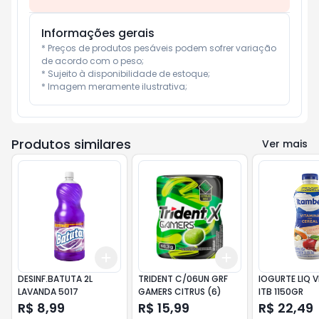
Informações gerais
* Preços de produtos pesáveis podem sofrer variação 
de acordo com o peso;

* Sujeito à disponibilidade de estoque;

* Imagem meramente ilustrativa;
Produtos similares
Ver mais
Add
Add
+
3
+
5
+
10
+
3
+
5
+
10
DESINF.BATUTA 2L
TRIDENT C/06UN GRF
IOGURTE LIQ 
LAVANDA 5017
GAMERS CITRUS (6)
ITB 1150GR
R$ 8,99
R$ 15,99
R$ 22,49