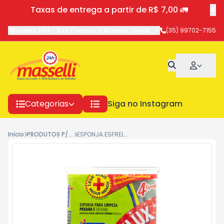
Taxas de entrega a partir de R$ 7,00 🚛
Masselli 24H
-
Rua Francisco Masseli
,
Itajubá
-
MG
(35) 99702-7155
Categorias
Siga no Instagram
Início
PRODUTOS P/ COZINHA
ESPONJA.ESFRELUX 4UN 196