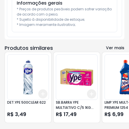
Informações gerais
* Preços de produtos pesáveis podem sofrer variação 
de acordo com o peso;

* Sujeito à disponibilidade de estoque;

* Imagem meramente ilustrativa;
Produtos similares
Ver mais
Add
Add
+
3
+
5
+
10
+
3
+
5
+
10
DET.YPE 500CLEAR 622
SB.BARRA YPE
LIMP.YPE MUL
MULTIATIVO C/5 1KG
PREMIUM 1254
1102
R$ 3,49
R$ 17,49
R$ 6,99