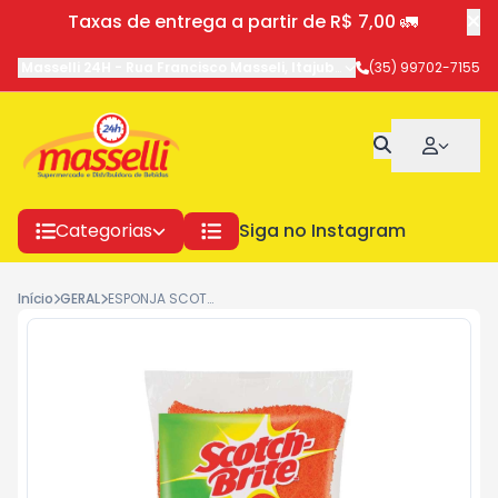
Taxas de entrega a partir de R$ 7,00 🚛
Masselli 24H
-
Rua Francisco Masseli
,
Itajubá
-
MG
(35) 99702-7155
Categorias
Siga no Instagram
Início
GERAL
ESPONJA SCOTCH BRITE NAO RISCA LARANJA 2191