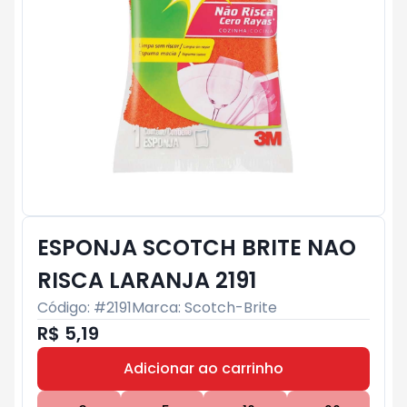
ESPONJA SCOTCH BRITE NAO
RISCA LARANJA 2191
Código: #
2191
Marca:
Scotch-Brite
R$ 5,19
Adicionar ao carrinho
Subtotal:
R$ 0