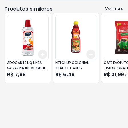
Produtos similares
Ver mais
Add
Add
+
3
+
5
+
10
+
3
+
5
+
10
ADOCANTE LIQ LINEA
KETCHUP COLONIAL
CAFE EVOLUT
SACARINA 100ML 8404
TRAD PET 400G
TRADICIONAL
UND
500G
R$ 7,99
R$ 6,49
R$ 31,99
/