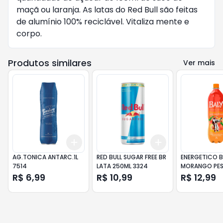
maçã ou laranja. As latas do Red Bull são feitas
de alumínio 100% reciclável. Vitaliza mente e
corpo.
Produtos similares
Ver mais
Add
Add
+
3
+
5
+
10
+
3
+
5
+
10
AG.TONICA ANTARC.1L
RED BULL SUGAR FREE BR
ENERGETICO B
7514
LATA 250ML 3324
MORANGO PE
8004
R$ 6,99
R$ 10,99
R$ 12,99