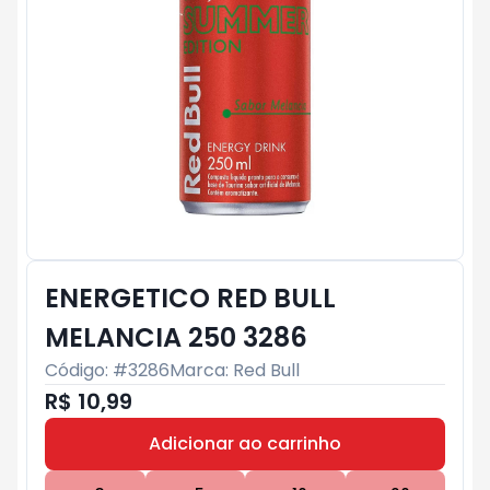
ENERGETICO RED BULL
MELANCIA 250 3286
Código: #
3286
Marca:
Red Bull
R$ 10,99
Adicionar ao carrinho
Subtotal:
R$ 0