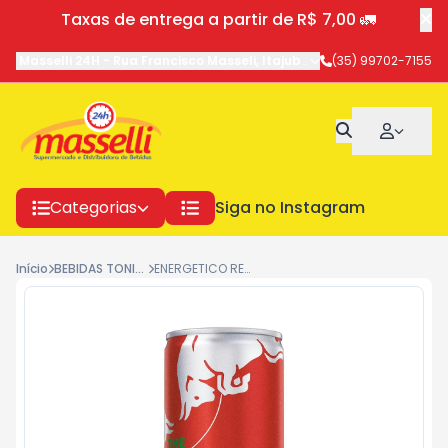
Taxas de entrega a partir de R$ 7,00 🚛
Masselli 24H
-
Rua Francisco Masseli
,
Itajubá
-
MG
(35) 99702-7155
Categorias
Siga no Instagram
Início
BEBIDAS TONICAS/ENERGETICAS
ENERGETICO RED BULL MELANCIA 250 3286