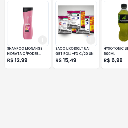
Add
Add
+
3
+
5
+
10
+
3
+
5
+
10
SHAMPOO MONANGE
SACO LIXO100LT UAI
HYSOTONIC L
HIDRATA C/PODER
GRT ROLL -FD C/20 UN
500ML
325ML UN
R$ 12,99
R$ 15,49
R$ 6,99