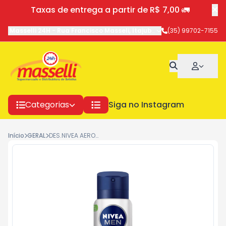
Taxas de entrega a partir de R$ 7,00 🚛
Masselli 24H
-
Rua Francisco Masseli
,
Itajubá
-
MG
(35) 99702-7155
Categorias
Siga no Instagram
Início
GERAL
DES.NIVEA AERO 150MEN SENS.PROTECT 6235