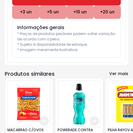
+
3
un
+
5
un
+
10
un
+
20
un
Informações gerais
* Preços de produtos pesáveis podem sofrer variação 
de acordo com o peso;

* Sujeito à disponibilidade de estoque;

* Imagem meramente ilustrativa;
Produtos similares
Ver mais
Add
Add
+
3
+
5
+
10
+
3
+
5
+
10
MACARRAO C/OVOS
POWERADE CONTRA
PILHA RAYOV.