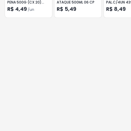
PENA 500G (CX 20)
ATAQUE 500ML 06 CP
PAL.C/4UN 43
0574 1X20
R$ 4,49
R$ 5,49
R$ 8,49
/
un