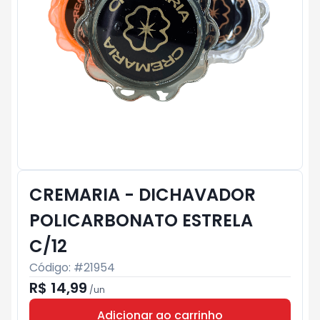
CREMARIA - DICHAVADOR
POLICARBONATO ESTRELA
C/12
Código: #
21954
R$ 14,99
/
un
Adicionar ao carrinho
Subtotal:
R$ 0