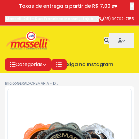
Taxas de entrega a partir de R$ 7,00 🚛
Masselli 24H
-
Rua Francisco Masseli
,
Itajubá
-
MG
(35) 99702-7155
Categorias
Siga no Instagram
Início
GERAL
CREMARIA - DICHAVADOR POLICARBONATO ESTRELA C/12