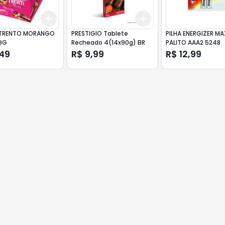
Add
Add
10
+
3
+
5
+
10
+
3
+
5
+
10
 TRENTO MORANGO
PRESTIGIO Tablete
PILHA ENERGIZER MA
9G
Recheado 4(14x90g) BR
PALITO AAA2 5248
,49
R$ 9,99
R$ 12,99