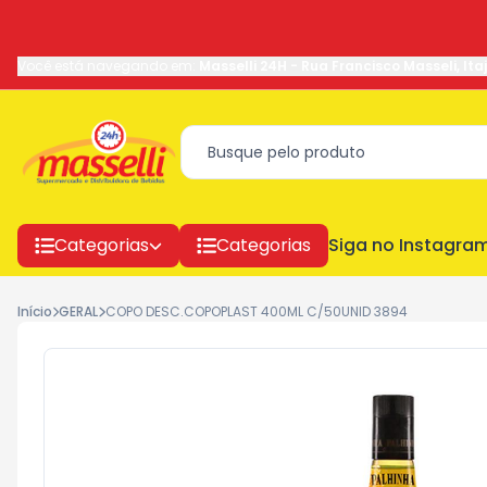
Você está navegando em:
Masselli 24H
-
Rua Francisco Masseli
,
Ita
Categorias
Categorias
Siga no Instagra
Início
GERAL
COPO DESC.COPOPLAST 400ML C/50UNID 3894