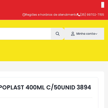
Regiões e horários de atendimento
(35) 99702-7155
Minha conta
OPLAST 400ML C/50UNID 3894