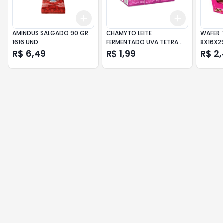
Add
Add
+
3
+
5
+
10
+
3
+
5
+
AMINDUS SALGADO 90 GR
CHAMYTO LEITE
WAFER
1616 UND
FERMENTADO UVA TETRA
8X16X2
6X80G
R$ 6,49
R$ 1,99
R$ 2