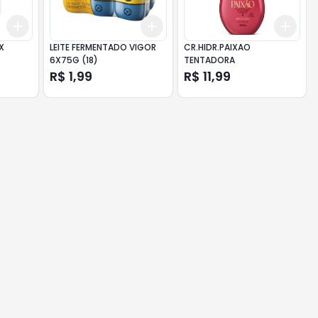
Add
Add
Add
+
3
+
5
+
10
+
3
+
5
+
10
+
3
X
LEITE FERMENTADO VIGOR
CR.HIDR.PAIXAO
6X75G (18)
TENTADORA
R$ 1,99
R$ 11,99