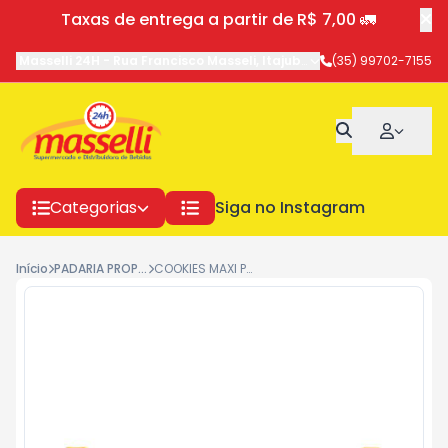
Taxas de entrega a partir de R$ 7,00 🚛
Masselli 24H
-
Rua Francisco Masseli
,
Itajubá
-
MG
(35) 99702-7155
Categorias
Siga no Instagram
Início
PADARIA PROPIA
COOKIES MAXI PINTA LINGUA BAUDUCCO 96G