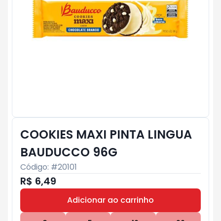
COOKIES MAXI PINTA LINGUA
BAUDUCCO 96G
Código: #
20101
R$ 6,49
Adicionar ao carrinho
Subtotal:
R$ 0