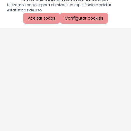
Utilizamos cookies para otimizar sua experiência e coletar
estatísticas de uso.
Aceitar todos
Configurar cookies
Aproveite as nossas promoções!
Cadastre seu e-mail e receba ofertas exclusivas.