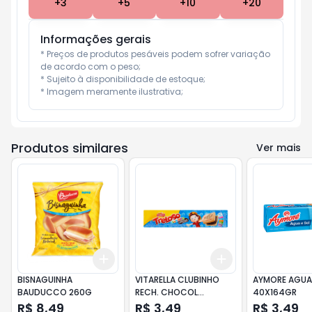
+
3
+
5
+
10
+
20
Informações gerais
* Preços de produtos pesáveis podem sofrer variação 
de acordo com o peso;

* Sujeito à disponibilidade de estoque;

* Imagem meramente ilustrativa;
Produtos similares
Ver mais
Add
Add
+
3
+
5
+
10
+
3
+
5
+
10
BISNAGUINHA
VITARELLA CLUBINHO
AYMORE AGUA 
BAUDUCCO 260G
RECH. CHOCOL
40X164GR
30X130G
R$ 8,49
R$ 3,49
R$ 3,49