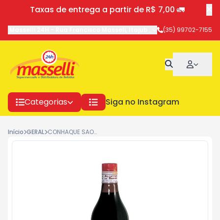
Taxas de entrega a partir de R$ 7,00 🚛
Masselli 24H
-
Rua Francisco Masseli
,
Itajubá
-
MG
(35) 99702-7155
Categorias
Siga no Instagram
Início
GERAL
CONHAQUE SAO JOAO DA BARRA 970ML 3582