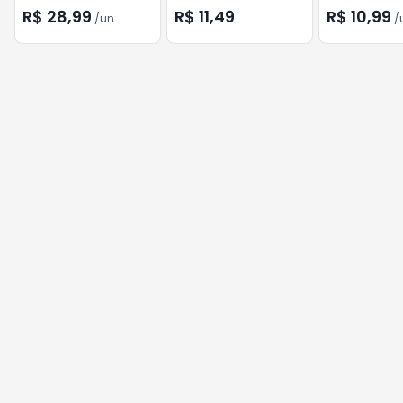
DE LAVANDA 5
R$ 28,99
R$ 11,49
R$ 10,99
/
un
/
7051