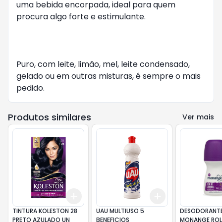
uma bebida encorpada, ideal para quem 
procura algo forte e estimulante.

Puro, com leite, limão, mel, leite condensado, 
gelado ou em outras misturas, é sempre o mais 
pedido.
Produtos similares
Ver mais
Add
Add
+
3
+
5
+
10
+
3
+
5
+
10
TINTURA KOLESTON 28
UAU MULTIUSO 5
DESODORANT
PRETO AZULADO UN
BENEFICIOS
MONANGE ROLL