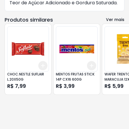
Teor de Açúcar Adicionado e Gordura Saturada.
Produtos similares
Ver mais
Add
Add
+
3
+
5
+
10
+
3
+
5
+
10
CHOC.NESTLE SUFLAIR
MENTOS FRUTAS STICK
WAFER TRENTO
L.20X50G
14P CX16 600G
MARACUJA 12
R$ 7,99
R$ 3,99
R$ 5,99