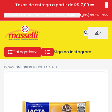
Taxas de entrega a partir de R$ 7,00 🚛
Masselli 24H
-
Rua Francisco Masseli
,
Itajubá
-
MG
(35) 99702-7155
Categorias
Siga no Instagram
Início
BOMBONIERE
CHOC LACTA OURO BCO 98G-TA(E)