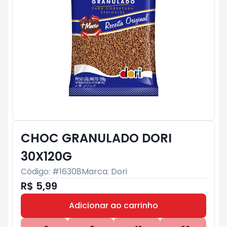
CHOC GRANULADO DORI
30X120G
Código: #
16308
Marca:
Dori
R$ 5,99
Adicionar ao carrinho
Subtotal:
R$ 0