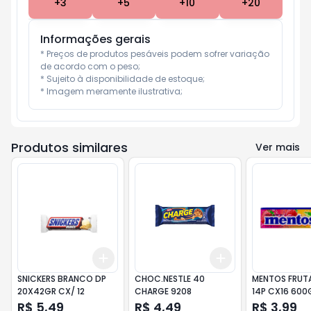
+
3
+
5
+
10
+
20
Informações gerais
* Preços de produtos pesáveis podem sofrer variação 
de acordo com o peso;

* Sujeito à disponibilidade de estoque;

* Imagem meramente ilustrativa;
Produtos similares
Ver mais
Add
Add
+
3
+
5
+
10
+
3
+
5
+
10
SNICKERS BRANCO DP
CHOC.NESTLE 40
MENTOS FRUTA
20X42GR CX/ 12
CHARGE 9208
14P CX16 600
R$ 5,49
R$ 4,49
R$ 3,99