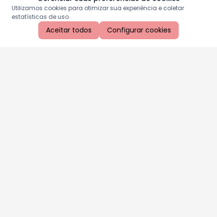
Utilizamos cookies para otimizar sua experiência e coletar
estatísticas de uso.
Aceitar todos
Configurar cookies
Aproveite as nossas promoções!
Cadastre seu e-mail e receba ofertas exclusivas.