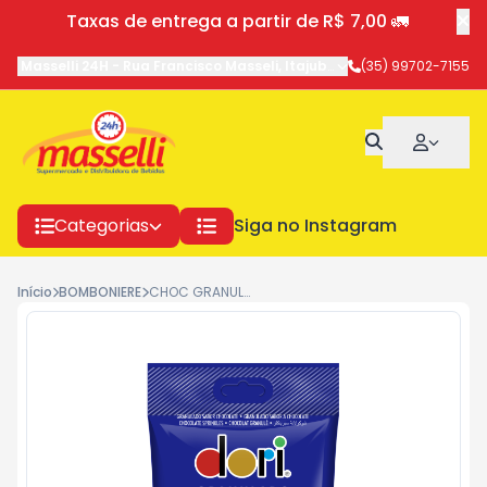
Taxas de entrega a partir de R$ 7,00 🚛
Masselli 24H
-
Rua Francisco Masseli
,
Itajubá
-
MG
(35) 99702-7155
Categorias
Siga no Instagram
Início
BOMBONIERE
CHOC GRANULADO DORI 30X120G