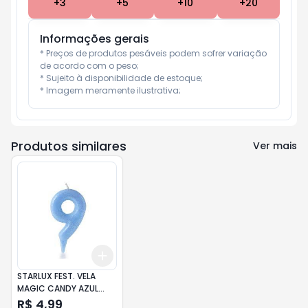
+
3
+
5
+
10
+
20
Informações gerais
* Preços de produtos pesáveis podem sofrer variação 
de acordo com o peso;

* Sujeito à disponibilidade de estoque;

* Imagem meramente ilustrativa;
Produtos similares
Ver mais
Add
+
3
+
5
+
10
STARLUX FEST. VELA
MAGIC CANDY AZUL
N.9$
R$ 4,99