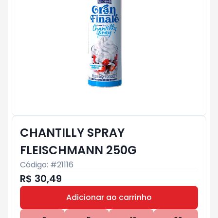
CHANTILLY SPRAY
FLEISCHMANN 250G
Código: #
21116
R$ 30,49
Adicionar ao carrinho
Subtotal:
R$ 0