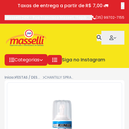
Taxas de entrega a partir de R$ 7,00 🚛
Masselli 24H
-
Rua Francisco Masseli
,
Itajubá
-
MG
(35) 99702-7155
Categorias
Siga no Instagram
Início
FESTAS / DESCARTAVEIS
CHANTILLY SPRAY FLEISCHMANN 250G