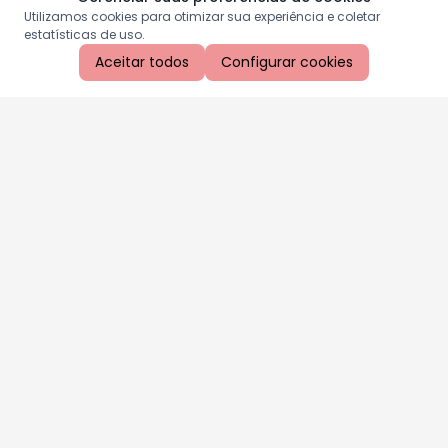
Utilizamos cookies para otimizar sua experiência e coletar
estatísticas de uso.
Aceitar todos
Configurar cookies
Aproveite as nossas promoções!
Cadastre seu e-mail e receba ofertas exclusivas.