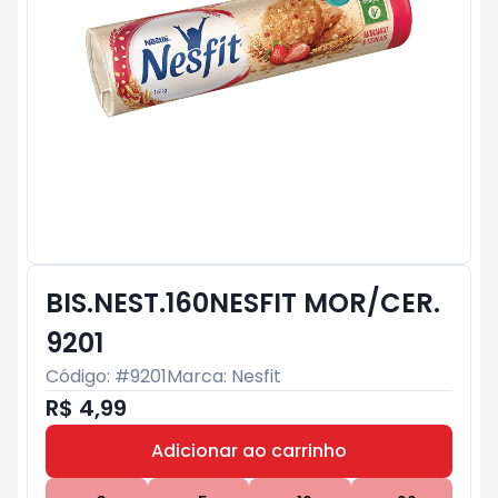
BIS.NEST.160NESFIT MOR/CER.
9201
Código: #
9201
Marca:
Nesfit
R$ 4,99
Adicionar ao carrinho
Subtotal:
R$ 0