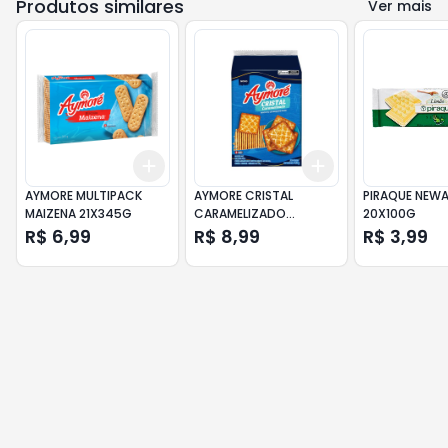
Produtos similares
Ver mais
Add
Add
+
3
+
5
+
10
+
3
+
5
+
10
AYMORE MULTIPACK
AYMORE CRISTAL
PIRAQUE NEWA
MAIZENA 21X345G
CARAMELIZADO
20X100G
16X420G
R$ 6,99
R$ 8,99
R$ 3,99