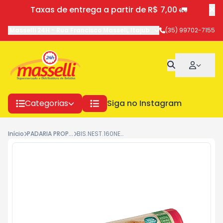
Taxas de entrega a partir de R$ 7,00 🚛
Masselli 24H
-
Rua Francisco Masseli
,
Itajubá
-
MG
(35) 99702-7155
Categorias
Siga no Instagram
Início
PADARIA PROPIA
BIS.NEST.160NESFIT MOR/CER. 9201