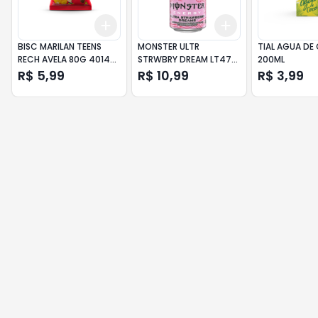
Add
Add
+
3
+
5
+
10
+
3
+
5
+
10
BISC MARILAN TEENS
MONSTER ULTR
TIAL AGUA D
RECH AVELA 80G 4014
STRWBRY DREAM LT473
200ML
UN
FL CP 6
R$ 5,99
R$ 10,99
R$ 3,99