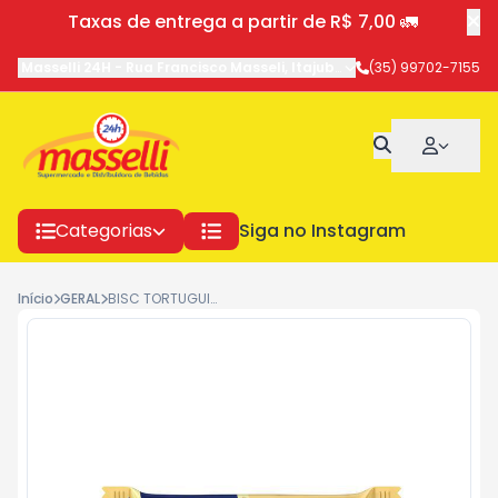
Taxas de entrega a partir de R$ 7,00 🚛
Masselli 24H
-
Rua Francisco Masseli
,
Itajubá
-
MG
(35) 99702-7155
Categorias
Siga no Instagram
Início
GERAL
BISC TORTUGUITA WAFFER CHOCOLATE 85G 3922