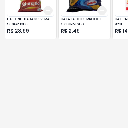
Add
Add
+
3
+
5
+
10
+
3
+
5
+
BAT.ONDULADA SUPREMA
BATATA CHIPS MRCOOK
BAT.PA
500GR 1066
ORIGINAL 30G
8296
R$ 23,99
R$ 2,49
R$ 14