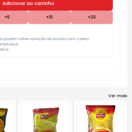
Adicionar ao carrinho
Subtotal:
R$ 0,00
+
5
+
10
+
20
eis podem sofrer variação de acordo com o peso;

e estoque;

tiva;
Ver mais