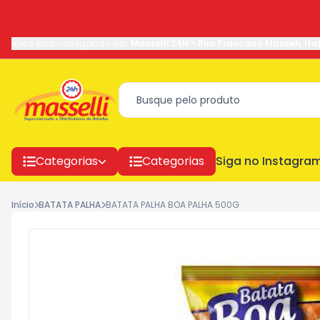
Você está navegando em:
Masselli 24H
-
Rua Francisco Masseli
,
Ita
Categorias
Categorias
Siga no Instagra
Início
BATATA PALHA
BATATA PALHA BOA PALHA 500G