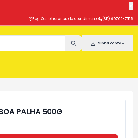
Regiões e horários de atendimento
(35) 99702-7155
Minha conta
BOA PALHA 500G