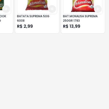
Add
Add
Add
+
3
+
5
+
10
+
3
+
5
+
10
+
3
COOK
BATATA SUPREMA 50G
BAT.MONALISA SUPREMA
G
6008
250GR 1783
R$ 2,99
R$ 13,99