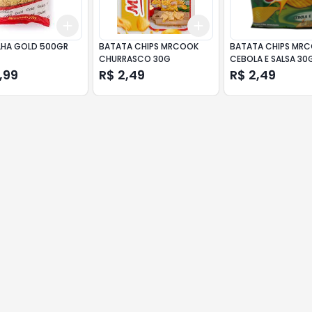
Add
Add
10
+
3
+
5
+
10
+
3
+
5
+
10
LHA GOLD 500GR
BATATA CHIPS MRCOOK
BATATA CHIPS MR
CHURRASCO 30G
CEBOLA E SALSA 30
,99
R$ 2,49
R$ 2,49