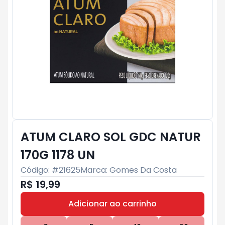
ATUM CLARO SOL GDC NATUR
170G 1178 UN
Código: #
21625
Marca:
Gomes Da Costa
R$ 19,99
Adicionar ao carrinho
Subtotal:
R$ 0