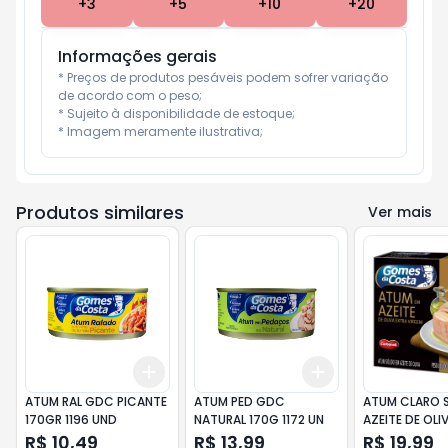
+
3
+
5
+
10
+
20
Informações gerais
* Preços de produtos pesáveis podem sofrer variação 
de acordo com o peso;

* Sujeito à disponibilidade de estoque;

* Imagem meramente ilustrativa;
Produtos similares
Ver mais
Add
Add
+
3
+
5
+
10
+
3
+
5
+
10
ATUM RAL GDC PICANTE
ATUM PED GDC
ATUM CLARO 
170GR 1196 UND
NATURAL 170G 1172 UN
AZEITE DE OLI
1207 UND
R$ 10,49
R$ 13,99
R$ 19,99