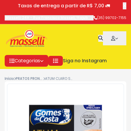
Taxas de entrega a partir de R$ 7,00 🚛
Masselli 24H
-
Rua Francisco Masseli
,
Itajubá
-
MG
(35) 99702-7155
Categorias
Siga no Instagram
Início
PRATOS PRONTOS
ATUM CLARO SOL GDC NATUR 170G 1178 UN