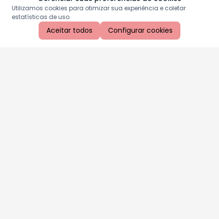
Utilizamos cookies para otimizar sua experiência e coletar
estatísticas de uso.
Aceitar todos
Configurar cookies
Aproveite as nossas promoções!
Cadastre seu e-mail e receba ofertas exclusivas.